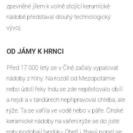
zpevněné jílem k volně stojící keramické
nádobě představal dlouhý technologický
vývoj.
OD JÁMY K HRNCI
Před 17 000 lety se v Číně začaly vypalovat
nádoby z hlíny. Na rozdíl od Mezopotámie
nebo údolí řeky Indu se zde nepěstovalo obilí
a nejdl a v tandúrech nepřipravoval chleba, ale
rýže. Ta se vařila ve vodě nebo v páře. Čínské
keramické nádoby na vaření rýže se do jisté
míry podobají tandúru. Oheň i žhavý popel se