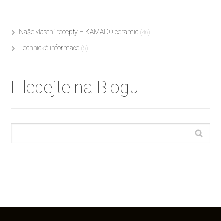
Naše vlastní recepty – KAMADO ceramic
(46)
Technické informace
(6)
Hledejte na Blogu