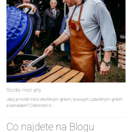
Rozdíly mezi grily
Jaký je rozdíl mezi otevřeným grilem, kovovým uzavřeným grilem
a kamadem? Odlišnosti si…
Co najdete na Blogu