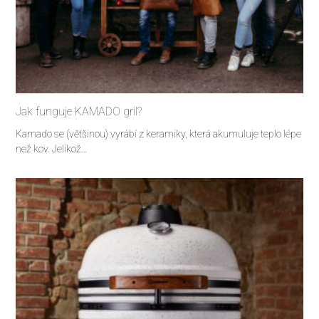
Jak funguje KAMADO gril?
Kamado se (většinou) vyrábí z keramiky, která akumuluje teplo lépe
než kov. Jelikož…