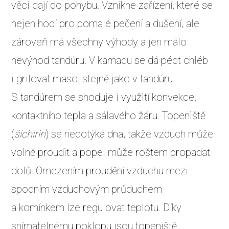
věci dají do pohybu. Vznikne zařízení, které se
nejen hodí pro pomalé pečení a dušení, ale
zároveň má všechny výhody a jen málo
nevýhod tandúru. V kamadu se dá péct chléb
i grilovat maso, stejně jako v tandúru.
S tandúrem se shoduje i využití konvekce,
kontaktního tepla a sálavého žáru. Topeniště
(
šichirin
) se nedotýká dna, takže vzduch může
volně proudit a popel může roštem propadat
dolů. Omezením proudění vzduchu mezi
spodním vzduchovým průduchem
a komínkem lze regulovat teplotu. Díky
snímatelnému poklopu jsou topeniště