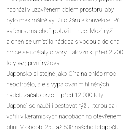
nachází v uzavřeném oblém prostoru, aby
bylo maximálně využito žáru a konvekce. Při
vaření se na oheň položil hrnec. Mezi rýži
a oheň se umístila nádoba s vodou a do dna
hrnce se udělaly otvory. Tak vznikl před 2 200
lety
jan
, první rýžovar.
Japonsko si stejně jako Čína na chléb moc
nepotrpělo, ale s vypalováním hliněných
nádob začalo brzo – před 12 000 lety.
Japonci se naučili pěstovat rýži, kterou pak
vařili v keramických nádobách na otevřeném
ohni. V období 250 až 538 našeho letopočtu