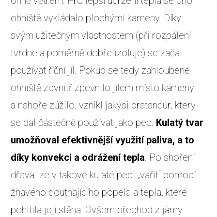
ohně větrem. Pro lepší udržení tepla se dno
ohniště vykládalo plochými kameny. Díky
svým užitečným vlastnostem (při rozpálení
tvrdne a poměrně dobře izoluje) se začal
používat říční jíl. Pokud se tedy zahloubené
ohniště zevnitř zpevnilo jílem místo kameny
a nahoře zúžilo, vznikl jakýsi pratandúr, který
se dal částečně používat jako pec.
Kulatý tvar
umožňoval efektivnější využití paliva, a to
díky konvekci a odrážení tepla
. Po shoření
dřeva lze v takové kulaté peci „vařit“ pomocí
žhavého doutnajícího popela a tepla, které
pohltila její stěna. Ovšem přechod z jámy