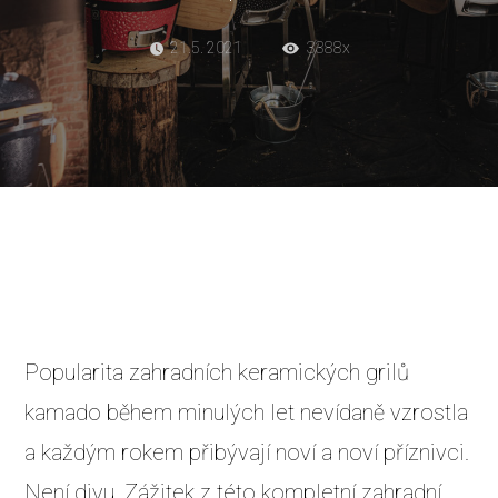
21.5. 2021
3388x
Popularita zahradních keramických grilů
kamado během minulých let nevídaně vzrostla
a každým rokem přibývají noví a noví příznivci.
Není divu. Zážitek z této kompletní zahradní