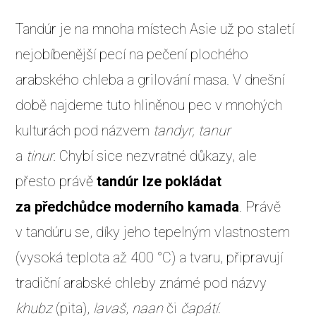
Tandúr je na mnoha místech Asie už po staletí
nejobíbenější pecí na pečení plochého
arabského chleba a grilování masa. V dnešní
době najdeme tuto hliněnou pec v mnohých
kulturách pod názvem
tandyr,
tanur
a
tinur.
Chybí sice nezvratné důkazy, ale
přesto právě
tandúr lze pokládat
za předchůdce moderního kamada
. Právě
v tandúru se, díky jeho tepelným vlastnostem
(vysoká teplota až 400 °C) a tvaru, připravují
tradiční arabské chleby známé pod názvy
khubz
(pita),
lavaš
,
naan
či
čapátí
.