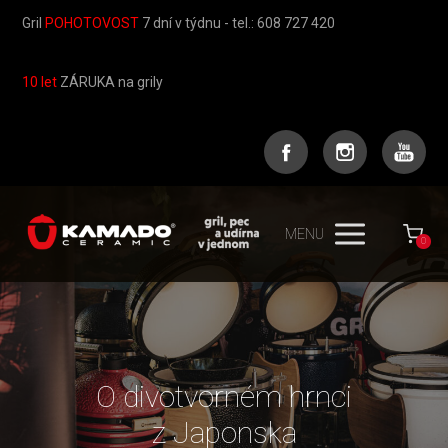
Gril
POHOTOVOST
7 dní v týdnu - tel.: 608 727 420
10 let
ZÁRUKA na grily
MENU
0
O divotvorném hrnci
z Japonska