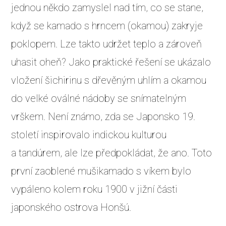
jednou někdo zamyslel nad tím, co se stane,
když se kamado s hrncem (okamou) zakryje
poklopem. Lze takto udržet teplo a zároveň
uhasit oheň? Jako praktické řešení se ukázalo
vložení šichirinu s dřevěným uhlím a okamou
do velké oválné nádoby se snímatelným
vrškem. Není známo, zda se Japonsko 19.
století inspirovalo indickou kulturou
a tandúrem, ale lze předpokládat, že ano. Toto
první zaoblené mušikamado s víkem bylo
vypáleno kolem roku 1900 v jižní části
japonského ostrova Honšú.