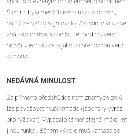
spolu s otevřeným ohništěm nebo šichirinem.
Šichirin byla menší hliněná mísa s ohněm,
na níž se vařilo a grilovalo. Západní civilizace
zná toto ohřívadlo od 50. let pod názvem
hibači. Jednalo se o jakousi přenosnou verzi
kamada.
NEDÁVNÁ MINULOST
Za přímého předchůdce nám známých grilů
lze považovat mušikamado (japonský výraz
pro rýžovar). Vypadalo téměř stejně, mělo jen
jinou funkci. Během vývoje mušikamada se