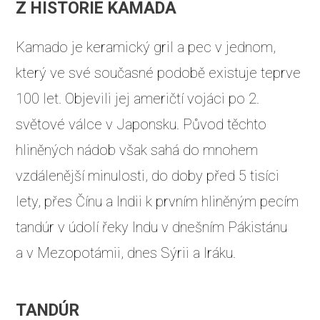
Z HISTORIE KAMADA
Kamado je keramický gril a pec v jednom,
který ve své současné podobě existuje teprve
100 let. Objevili jej američtí vojáci po 2.
světové válce v Japonsku. Původ těchto
hliněných nádob však sahá do mnohem
vzdálenější minulosti, do doby před 5 tisíci
lety, přes Čínu a Indii k prvním hliněným pecím
tandúr v údolí řeky Indu v dnešním Pákistánu
a v Mezopotámii, dnes Sýrii a Iráku.
TANDÚR