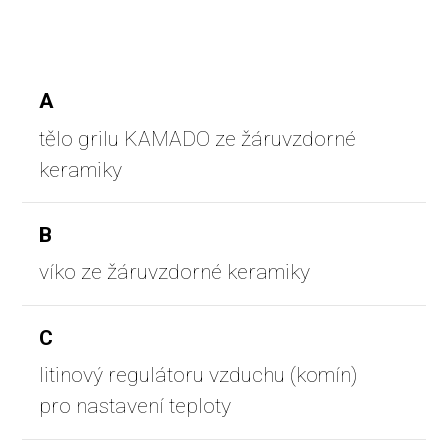
A
tělo grilu KAMADO ze žáruvzdorné
keramiky
B
víko ze žáruvzdorné keramiky
C
litinový regulátoru vzduchu (komín)
pro nastavení teploty