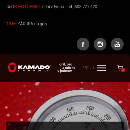
Gril
POHOTOVOST
7 dní v týdnu - tel.: 608 727 420
10 let
ZÁRUKA na grily
MENU
0