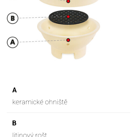
A
keramické ohniště
B
litinový rošt