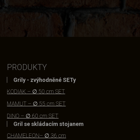
PRODUKTY
Grily - zvýhodněné SETy
KODIAK – ∅ 50 cm SET
MAMUT – ∅ 55 cm SET
DINO – ∅ 60 cm SET
Gril se skládacím stojanem
CHAMELEON– ∅ 36 cm