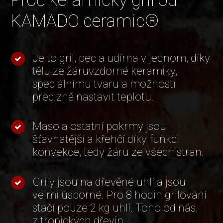
Proč keramický gril od
KAMADO ceramic®
Je to gril, pec a udírna v jednom, díky
tělu ze žáruvzdorné keramiky,
speciálnímu tvaru a možnosti
precizně nastavit teplotu.
Maso a ostatní pokrmy jsou
šťavnatější a křehčí díky funkci
konvekce, tedy žáru ze všech stran.
Grily jsou na dřevěné uhlí a jsou
velmi úsporné. Pro 8 hodin grilování
stačí pouze 2 kg uhlí. Toho od nás,
z tropických dřevin.