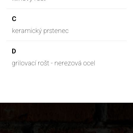
C
keramický prstenec
D
grilovací rošt - nerezová ocel