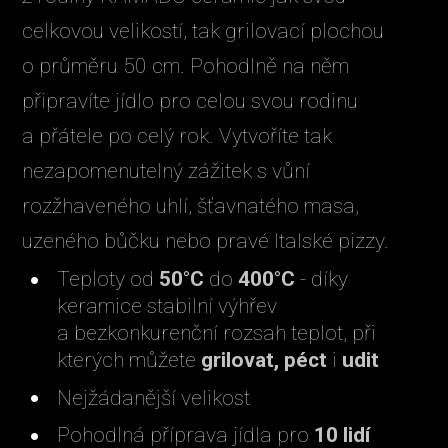
celkovou velikostí, tak grilovací plochou
o průměru 50 cm. Pohodlně na něm
připravíte jídlo pro celou svou rodinu
a přátele po celý rok. Vytvoříte tak
nezapomenutelný zážitek s vůní
rozžhaveného uhlí, šťavnatého masa,
uzeného bůčku nebo pravé Italské pizzy.
Teploty od
50°C
do
400°C
- díky
keramice stabilní výhřev
a bezkonkurenční rozsah teplot, při
kterých můžete
grilovat, péct
i
udit
Nejžádanější velikost
Pohodlná příprava jídla pro
10 lidí