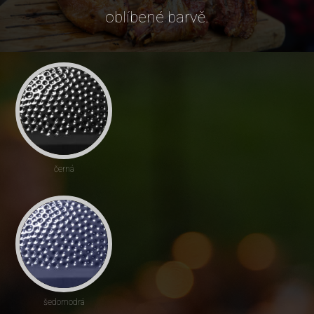
oblíbené barvě.
černá
šedomodrá