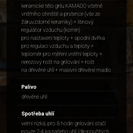
keramické tělo grilu KAMADO včetně
vnitřního ohniště a prstence (vše ze
žáruvzdorné keramiky) + litinový
regulátor vzduchu (komín)
pro nastavení teploty + spodní dvířka
pro regulaci vzduchu a teploty +
teploměr pro měření vnitřní teploty +
nerezový rošt na grilování + rošt
na dřevěné uhlí + masivní dřevěné madlo
Palivo
dřevěné uhlí
Spotřeba uhlí
velmi nízká, pro 8 hodin grilování stačí
pouze 2-4 kg našeho uhlí (dle použitých