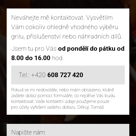
Neváhejte mě kontaktovat. Vysvětlím
Vám cokoliv ohledně vhodného výběru
grilu, příslušenství nebo náhradních dílů.
Jsem tu pro Vás
od pondělí do pátku od
8.00 do 16.00
hod.
Tel.: +420
608 727 420
Pokud se mi nedovoláte, nebo mám obsazeno, klidně
zašlete dotaz pomocí formuláře, co nejdříve Vás budu
kontaktovat. Vaše kontaktní údaje použijeme pouze
pro účely vyřešení vašeho dotazu. Děkuji Tomáš.
Napište nám: