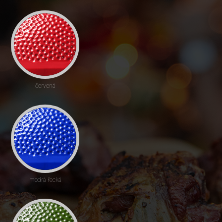
červená
modrá řecká