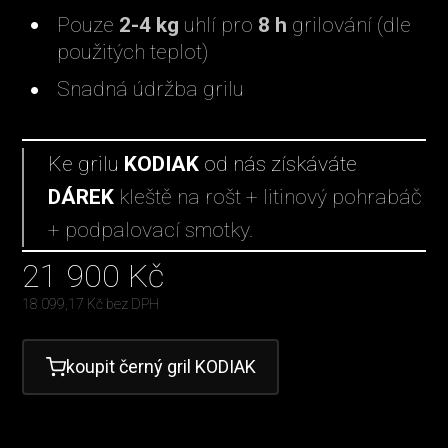
Pouze
2-4 kg
uhlí pro
8 h
grilování (dle
použitých teplot)
Snadná údržba grilu
Ke grilu
KODIAK
od nás získáváte
DÁREK
kleště na rošt + litinový pohrabáč
+ podpalovací smotky.
21 900
Kč
18 099,17
Kč bez DPH
koupit černý gril KODIAK