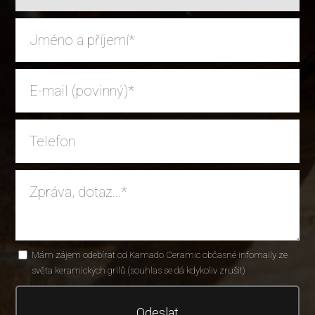
Mám zájem odebírat od Kamado Ceramic občasné infomaily ze
světa keramických grilů (souhlas se dá kdykoliv zrušit)
Odeslat