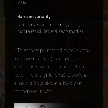
72 kg
Barevné varianty
5 barevných variant (černá, zelená,
modrá-řecká, červená, šedo-modrá)
* Tolerance: průměr grilovací plochy
(celkové rozměry) jsou uváděny
v centimetrech s tolerancí +- 1 cm.
Keramika těla grilu je ručně tvořena
a následně vypalovaná. Každý gril je
rozměrově unikátní.