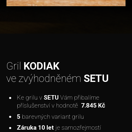
Gril
KODIAK
ve zvýhodněném
SETU
Ke grilu v
SETU
Vám přibalíme
příslušenství v hodnotě
7.845
Kč
5
barevných variant grilu
Záruka 10 let
je samozřejmostí