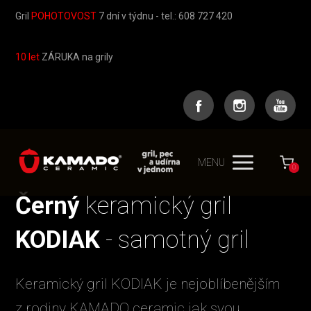
Gril
POHOTOVOST
7 dní v týdnu - tel.: 608 727 420
10 let
ZÁRUKA na grily
MENU
0
Černý
keramický gril
KODIAK
- samotný gril
Keramický gril KODIAK je nejoblíbenějším
z rodiny KAMADO ceramic jak svou