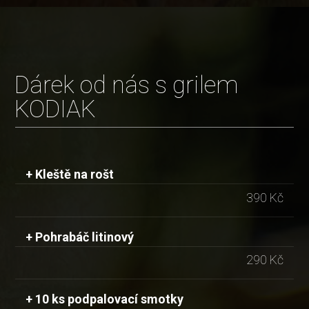
Dárek od nás s grilem
KODIAK
+ Kleště na rošt
390 Kč
+ Pohrabáč litinový
290 Kč
+ 10 ks podpalovací smotky