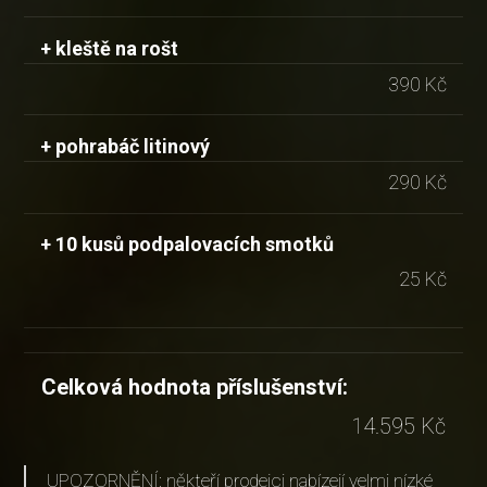
+ kleště na rošt
390 Kč
+ pohrabáč litinový
290 Kč
+ 10 kusů podpalovacích smotků
25 Kč
Celková hodnota příslušenství:
14.595 Kč
UPOZORNĚNÍ: někteří prodejci nabízejí velmi nízké