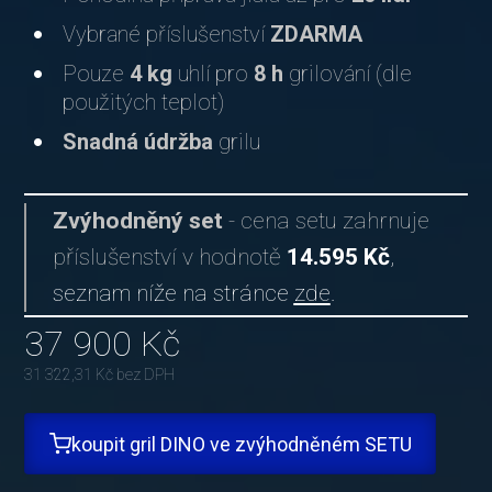
Vybrané příslušenství
ZDARMA
Pouze
4 kg
uhlí pro
8 h
grilování (dle
použitých teplot)
Snadná údržba
grilu
Zvýhodněný set
- cena setu zahrnuje
příslušenství v hodnotě
14.595
Kč
,
seznam níže na stránce
zde
.
37 900
Kč
31 322,31
Kč bez DPH
koupit gril DINO ve zvýhodněném SETU