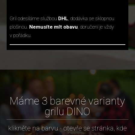
Gril odesíláme službou
DHL
, dodávka se sklopnou
plošinou.
Nemusíte mít obavu
, doručení je vždy
v pořádku.
Máme 3 barevné varianty
grilu DINO
klikněte na barvu - otevře se stránka, kde