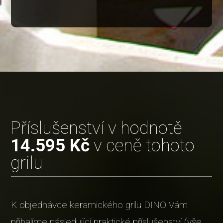
Příslušenství v hodnotě
14.595 Kč
v ceně tohoto
grilu
K objednávce keramického grilu DINO Vám
přibalíme následující praktické příslušenství (vše