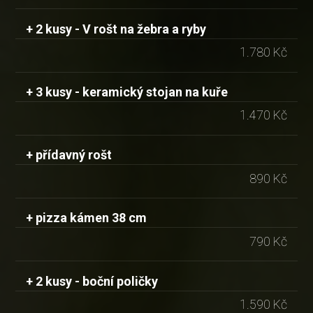
+ 2 kusy - V rošt na žebra a ryby
1.780 Kč
+ 3 kusy - keramický stojan na kuře
1.470 Kč
+ přídavný rošt
890 Kč
+ pizza kámen 38 cm
790 Kč
+ 2 kusy - boční poličky
1.590 Kč