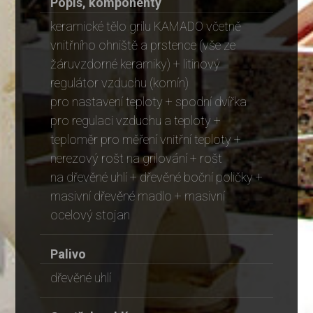
Popis, komponenty
keramické tělo grilu KAMADO včetně
vnitřního ohniště a prstence (vše ze
žáruvzdorné keramiky) + litinový
regulátor vzduchu (komín)
pro nastavení teploty + spodní dvířka
pro regulaci vzduchu a teploty +
teploměr pro měření vnitřní teploty +
nerezový rošt na grilování + rošt
na dřevěné uhlí + dřevěné boční poličky +
masivní dřevěné madlo + masivní
ocelový stojan
Palivo
dřevěné uhlí