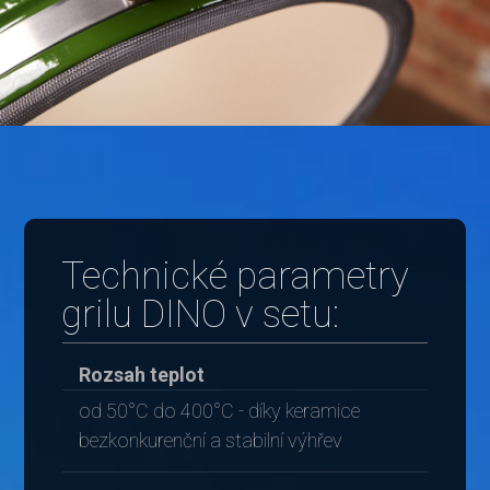
Technické parametry
grilu DINO v setu:
Rozsah teplot
od 50°C do 400°C - díky keramice
bezkonkurenční a stabilní výhřev