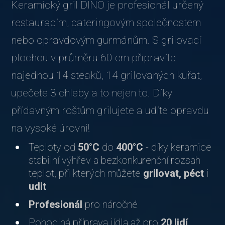
Keramický gril DINO je profesionál určený
restauracím, cateringovým společnostem
nebo opravdovým gurmánům. S grilovací
plochou v průměru 60 cm připravíte
najednou 14 steaků, 14 grilovaných kuřat,
upečete 3 chleby a to nejen to. Díky
přídavným roštům grilujete a udíte opravdu
na vysoké úrovni!
Teploty od
50°C
do
400°C
- díky keramice
stabilní výhřev a bezkonkurenční rozsah
teplot, při kterých můžete
grilovat, péct
i
udit
Profesionál
pro náročné
Pohodlná příprava jídla až pro
20 lidí