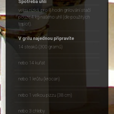
Spotřeba uhlí
velmi nízká, pro 8 hodin grilování stačí
pouze 4 kg našeho uhlí (dle použitých
teplot).
V grilu najednou připravíte
14 steaků (300 gramů)
nebo 14 kuřat
nebo 1 krůtu (krocan)
nebo 1 velkou pizzu (38 cm)
nebo 3 chleby