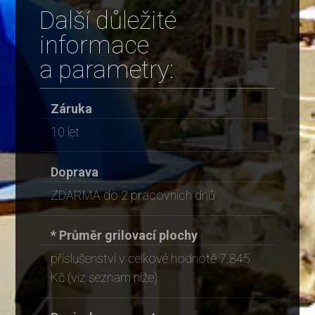
Další důležité
informace
a parametry:
Záruka
10 let
Doprava
ZDARMA do 2 pracovních dnů
* Průměr grilovací plochy
příslušenství v celkové hodnotě 7.845
Kč (viz seznam níže)