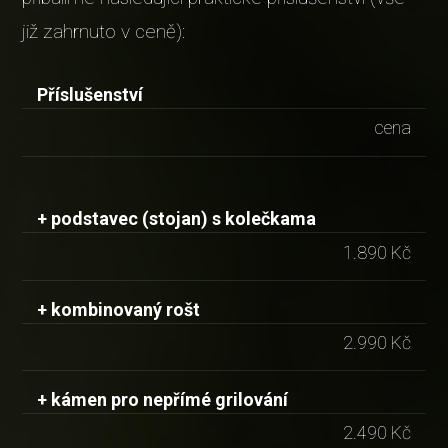
již zahrnuto v ceně):
Příslušenství
cena
+ podstavec (stojan) s kolečkama
1.890 Kč
+ kombinovaný rošt
2.990 Kč
+ kámen pro nepřímé grilování
2.490 Kč