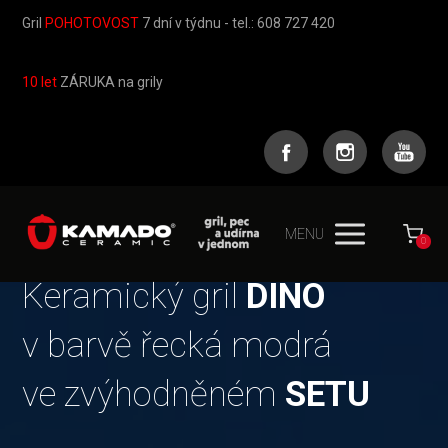
Gril
POHOTOVOST
7 dní v týdnu - tel.: 608 727 420
10 let
ZÁRUKA na grily
MENU
0
Keramický gril
DINO
v barvě řecká modrá
ve zvýhodněném
SETU