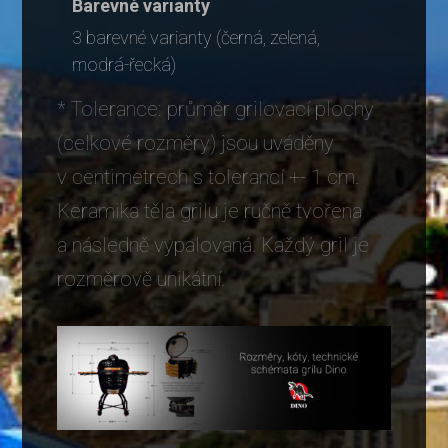
Barevné varianty
3 barevné varianty (černá, zelená,
modrá-řecká)
* Tolerance: průměr grilovací plochy
(celkové rozměry) jsou uváděny
v centimetrech s tolerancí +- 1 cm.
Keramika těla grilu je ručně tvořena
a následně vypalovaná. Každý gril je
rozměrově unikátní.