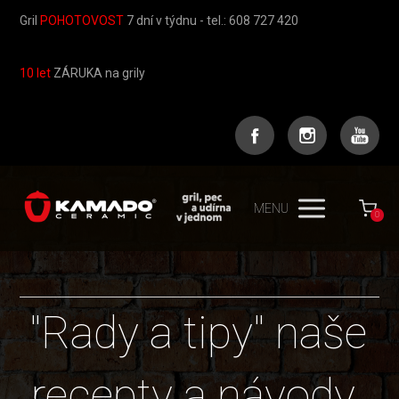
Gril
POHOTOVOST
7 dní v týdnu - tel.: 608 727 420
10 let
ZÁRUKA na grily
MENU
0
"Rady a tipy" naše
recepty a návody