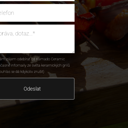
ám zájem odebírat od Kamado Ceramic
časné infomaily ze světa keramických grilů
ouhlas se dá kdykoliv zrušit)
Odeslat