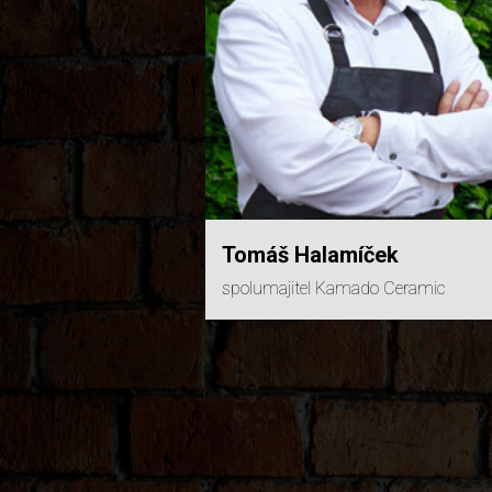
Tomáš Halamíček
spolumajitel Kamado Ceramic