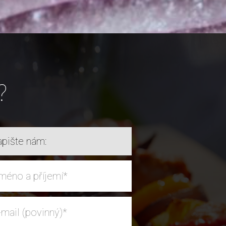
?
pište nám: