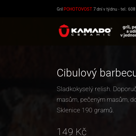
Gril
POHOTOVOST
7 dní v týdnu - tel.: 60
Cibulový barbecu
Sladkokyselý relish. Doporu
masům, pečeným masům, do
Sklenice 190 gramů.
149
Kč