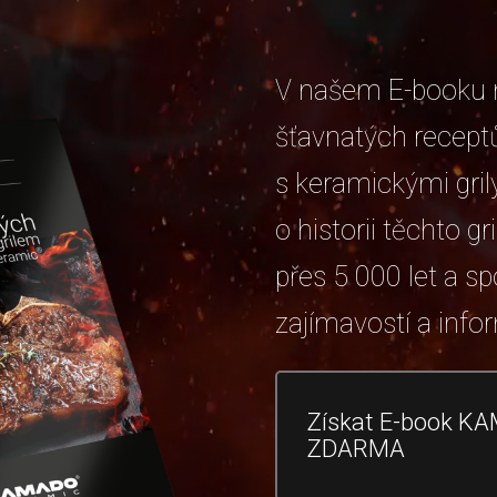
V našem E-booku n
šťavnatých receptů
s keramickými grily
o historii těchto gri
přes 5 000 let a s
zajímavostí a info
Získat E-book K
ZDARMA