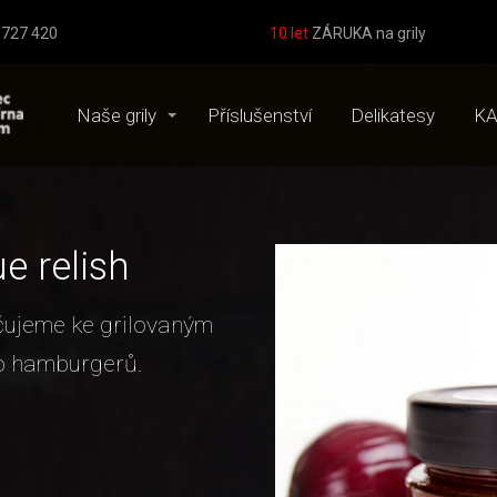
8 727 420
10 let
ZÁRUKA na grily
Naše grily
Příslušenství
Delikatesy
KA
e relish
čujeme ke grilovaným
 hamburgerů.