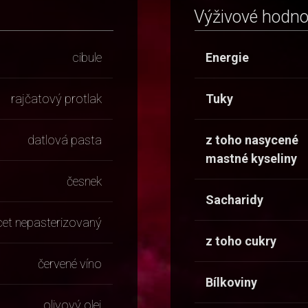
Výživové hodn
cibule
Energie
rajčatový protlak
Tuky
datlová pasta
z toho nasycené
mastné kyseliny
česnek
Sacharidy
cet nepasterizovaný
z toho cukry
červené víno
Bílkoviny
olivový olej