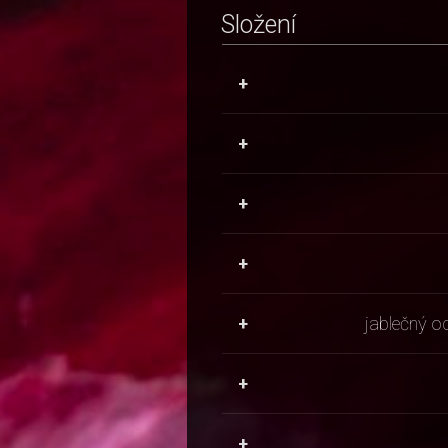
Složení
+
+
+
+
+
jablečný o
+
+