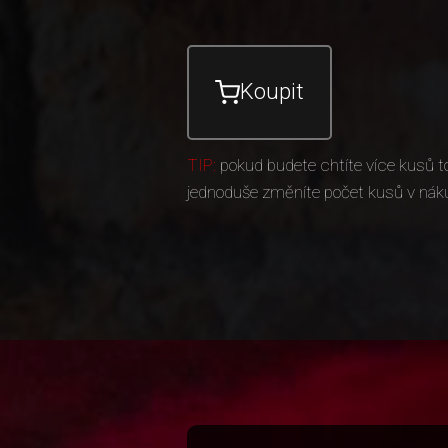
Koupit
TIP:
pokud budete chtíte více kusů t
jednoduše změníte počet kusů v nák