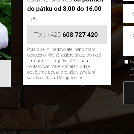
do pátku od 8.00 do 16.00
hod.
Tel.: +420
608 727 420
Pokud se mi nedovoláte, nebo mám
obsazeno, klidně zašlete dotaz pomocí
formuláře, co nejdříve Vás budu
M
kontaktovat. Vaše kontaktní údaje
ob
použijeme pouze pro účely vyřešení
(s
vašeho dotazu. Děkuji Tomáš.