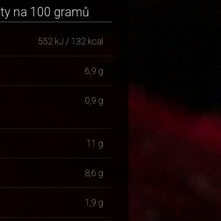
oty na 100 gramů
552 kJ / 132 kcal
6,9 g
0,9 g
11 g
8,6 g
1,9 g