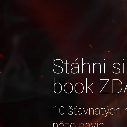
Stáhni 
book Z
10 šťavnatých
něco navíc