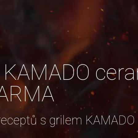
si KAMADO cera
DARMA
 receptů s grilem KAMADO