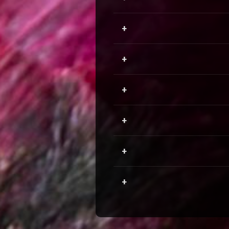
+
+
+
+
+
+