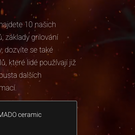
ajdete 10 našich
, základy grilování
, dozvíte se také
lů, které lidé používají již
pousta dalších
rmací.
AMADO ceramic