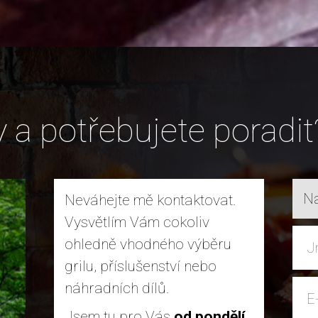
y a potřebujete poradit
Na
Neváhejte mě kontaktovat.
Vysvětlím Vám cokoliv
ohledně vhodného výběru
grilu, příslušenství nebo
náhradních dílů.
Jsem tu pro Vás
od pondělí