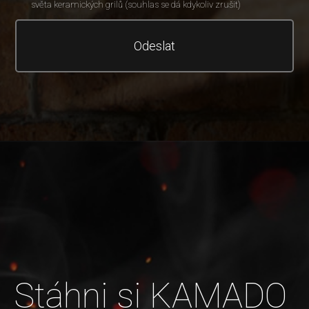
světa keramických grilů (souhlas se dá kdykoliv zrušit)
Odeslat
Stáhni si KAMADO