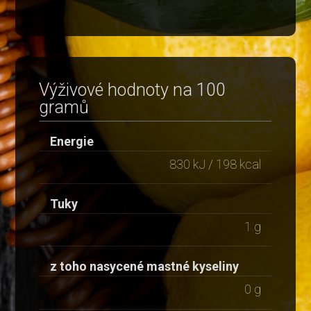
Výživové hodnoty na 100
gramů
Energie
830 kJ / 198 kcal
Tuky
1 g
z toho nasycené mastné kyseliny
0 g