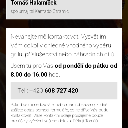
Tomáš Halamíček
spolumajitel Kamado Ceramic
Neváhejte mě kontaktovat. Vysvětlím
Vám cokoliv ohledně vhodného výběru
grilu, příslušenství nebo náhradních dílů.
Jsem tu pro Vás
od pondělí do pátku od
8.00 do 16.00
hod.
Tel.: +420
608 727 420
Pokud se mi nedovoláte, nebo mám obsazeno, klidně
zašlete dotaz pomocí formuláře, co nejdříve Vás budu
kontaktovat. Vaše kontaktní údaje použijeme pouze
pro účely vyřešení vašeho dotazu. Děkuji Tomáš.