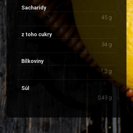
Sacharidy
45 g
z toho cukry
34 g
Bílkoviny
1,2 g
Sůl
0,43 g