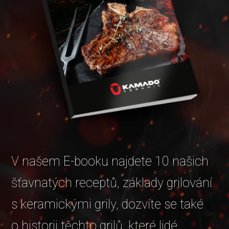
V našem E-booku najdete 10 našich
šťavnatých receptů, základy grilování
s keramickými grily, dozvíte se také
o historii těchto grilů, které lidé