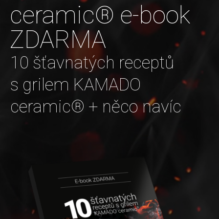
ceramic® e-book
ZDARMA
10 šťavnatých receptů
s grilem KAMADO
ceramic® + něco navíc