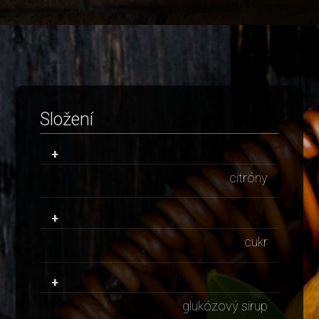
Složení
+
citróny
+
cukr
+
glukózový sirup