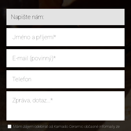
Napište nám:
Mám zájem odebírat od Kamado Ceramic občasné infomaily ze