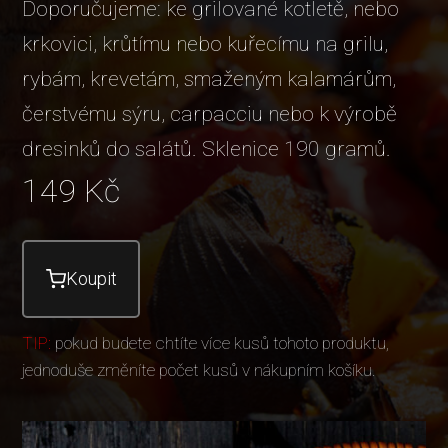
Doporučujeme: ke grilované kotletě, nebo
krkovici, krůtímu nebo kuřecímu na grilu,
rybám, krevetám, smaženým kalamárům,
čerstvému sýru, carpacciu nebo k výrobě
dresinků do salátů. Sklenice 190 gramů.
149
Kč
Koupit
TIP:
pokud budete chtíte více kusů tohoto produktu,
jednoduše změníte počet kusů v nákupním košíku.