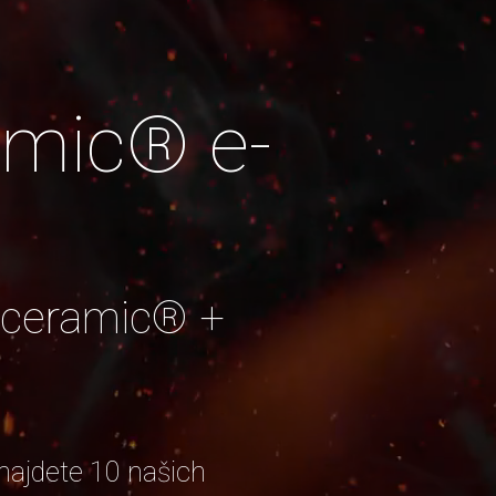
amic® e-
 ceramic® +
ajdete 10 našich