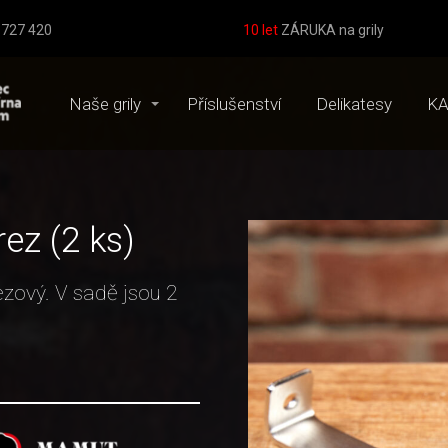
8 727 420
10 let
ZÁRUKA na grily
Naše grily
Příslušenství
Delikatesy
KA
ez (2 ks)
ezový. V sadě jsou 2