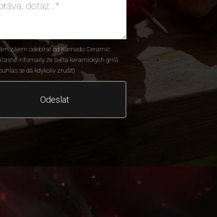
ám zájem odebírat od Kamado Ceramic
časné infomaily ze světa keramických grilů
ouhlas se dá kdykoliv zrušit)
Odeslat