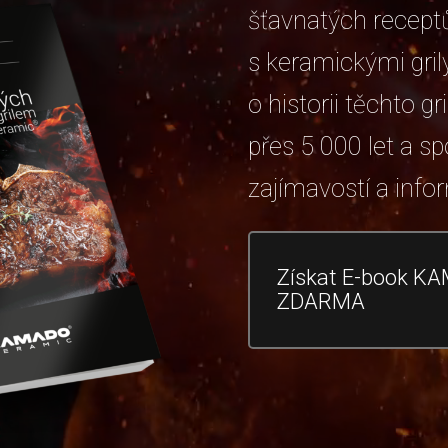
šťavnatých receptů
s keramickými grily
o historii těchto gri
přes 5 000 let a s
zajímavostí a info
Získat E-book K
ZDARMA