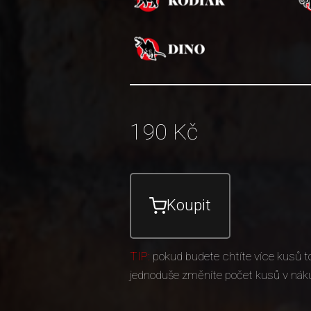
190
Kč
Koupit
TIP:
pokud budete chtíte více kusů t
jednoduše změníte počet kusů v nák