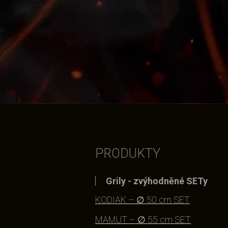
PRODUKTY
Grily - zvýhodněné SETy
KODIAK – ∅ 50 cm SET
MAMUT – ∅ 55 cm SET