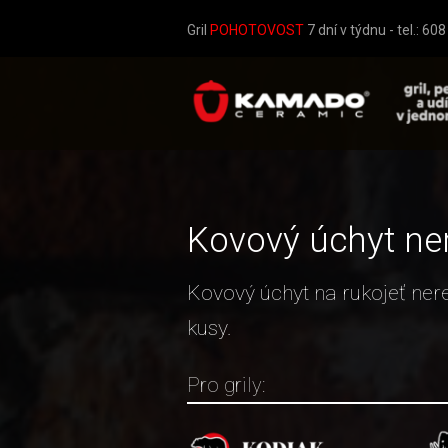
Gril
POHOTOVOST
7 dní v týdnu - tel.: 60
Kovový úchyt ner
Kovový úchyt na rukojeť ner
kusy.
Pro grily: