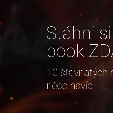
Stáhni 
book Z
10 šťavnatých
něco navíc