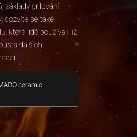
, základy grilování
, dozvíte se také
lů, které lidé používají již
pousta dalších
rmací.
AMADO ceramic