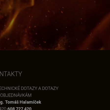
NTAKTY
ECHNICKÉ DOTAZY A DOTAZY
 OBJEDNÁVKÁM
ng. Tomáš Halamíček
420
608 727 420