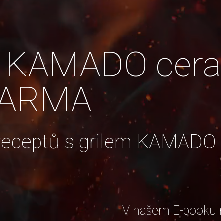
si KAMADO cer
DARMA
 receptů s grilem KAMADO
V našem E-booku n