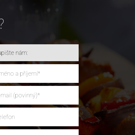
?
pište nám: