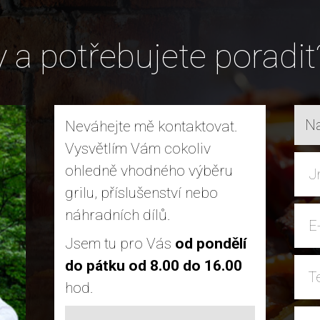
y a potřebujete poradit
Na
Neváhejte mě kontaktovat.
Vysvětlím Vám cokoliv
ohledně vhodného výběru
grilu, příslušenství nebo
náhradních dílů.
Jsem tu pro Vás
od pondělí
do pátku od 8.00 do 16.00
hod.