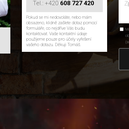
Tel.: +420
608 727 420
Pokud se mi nedovoláte, nebo mám
obsazeno, klidně zašlete dotaz pomocí
formuláře, co nejdříve Vás budu
M
kontaktovat. Vaše kontaktní údaje
ob
použijeme pouze pro účely vyřešení
(s
vašeho dotazu. Děkuji Tomáš.