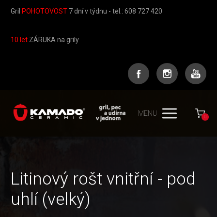
Gril
POHOTOVOST
7 dní v týdnu - tel.: 608 727 420
10 let
ZÁRUKA na grily
MENU
0
Litinový rošt vnitřní - pod
uhlí (velký)