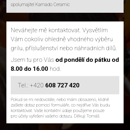
spolumajitel Kamado Ceramic
Neváhejte mě kontaktovat. Vysvětlím
Vám cokoliv ohledně vhodného výběru
grilu, příslušenství nebo náhradních dílů.
Jsem tu pro Vás
od pondělí do pátku od
8.00 do 16.00
hod.
Tel.: +420
608 727 420
Pokud se mi nedovoláte, nebo mám obsazeno, klidně
zašlete dotaz pomocí formuláře, co nejdříve Vás budu
kontaktovat. Vaše kontaktní údaje použijeme pouze
pro účely vyřešení vašeho dotazu. Děkuji Tomáš.