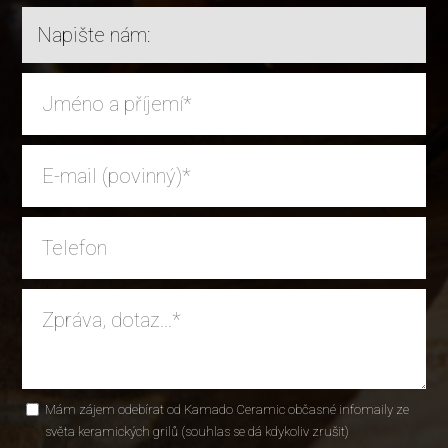
Napište nám:
Mám zájem odebírat od Kamado Ceramic občasné infomaily ze
světa keramických grilů (souhlas se dá kdykoliv zrušit)