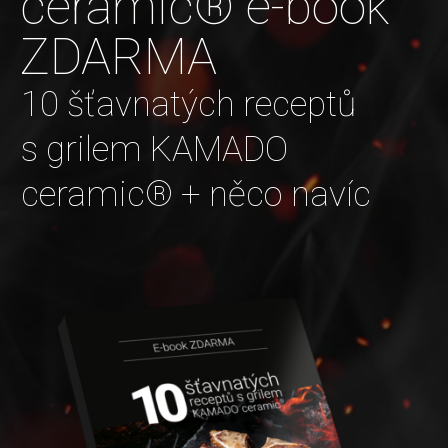
ceramic® e-book
ZDARMA
10 šťavnatých receptů
s grilem KAMADO
ceramic® + něco navíc