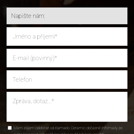
Napište nám:
Mám zájem odebírat od Kamado Ceramic občasné infomaily ze