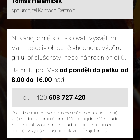
Tomáš Halamíček
spolumajitel Kamado Ceramic
Neváhejte mě kontaktovat. Vysvětlím
Vám cokoliv ohledně vhodného výběru
grilu, příslušenství nebo náhradních dílů.
Jsem tu pro Vás
od pondělí do pátku od
8.00 do 16.00
hod.
Tel.: +420
608 727 420
Pokud se mi nedovoláte, nebo mám obsazeno, klidně
zašlete dotaz pomocí formuláře, co nejdříve Vás budu
kontaktovat. Vaše kontaktní údaje použijeme pouze
pro účely vyřešení vašeho dotazu. Děkuji Tomáš.