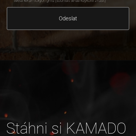
světa keramických grilů (souhlas se dá kdykoliv zrušit)
Odeslat
Stáhni si KAMADO