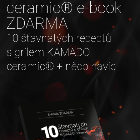
ceramic® e-book
ZDARMA
10 šťavnatých receptů
s grilem KAMADO
ceramic® + něco navíc