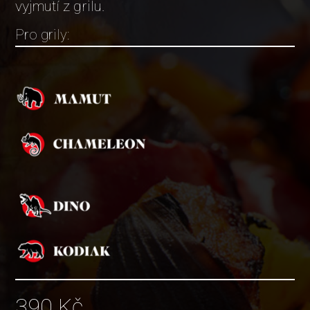
vyjmutí z grilu.
Pro grily:
390
Kč