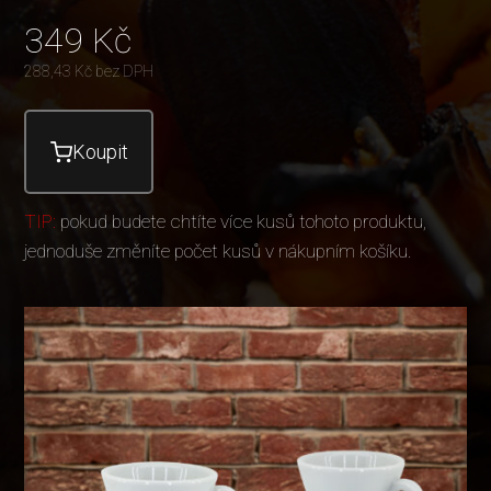
349
Kč
288,43
Kč bez DPH
Koupit
TIP:
pokud budete chtíte více kusů tohoto produktu,
jednoduše změníte počet kusů v nákupním košíku.