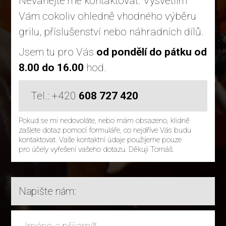
Neváhejte mě kontaktovat. Vysvětlím
Vám cokoliv ohledně vhodného výběru
grilu, příslušenství nebo náhradních dílů.
Jsem tu pro Vás
od pondělí do pátku od
8.00 do 16.00
hod.
Tel.: +420
608 727 420
Pokud se mi nedovoláte, nebo mám obsazeno, klidně
zašlete dotaz pomocí formuláře, co nejdříve Vás budu
kontaktovat. Vaše kontaktní údaje použijeme pouze
pro účely vyřešení vašeho dotazu. Děkuji Tomáš.
Napište nám: