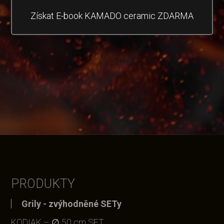
Získat E-book KAMADO ceramic ZDARMA
PRODUKTY
Grily - zvýhodněné SETy
KODIAK – ∅ 50 cm SET