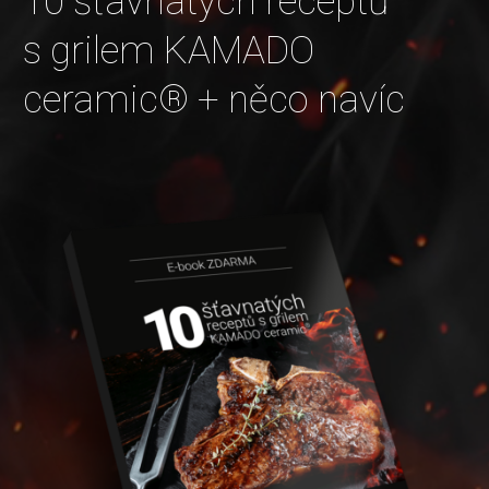
10 šťavnatých receptů
s grilem KAMADO
ceramic® + něco navíc