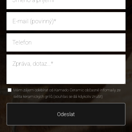
Mám zájem odebírat od Kamado Ceramic občasné infomaily ze
světa keramických grilů (souhlas se dá kdykoliv zrušit)
Odeslat