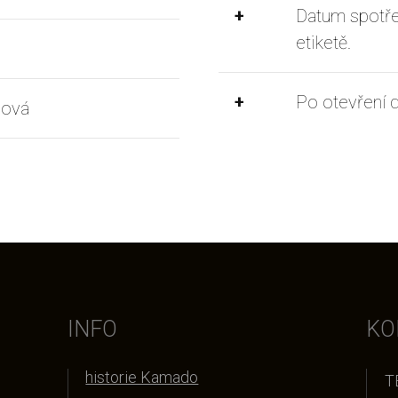
+
Datum spotře
etiketě.
+
Po otevření 
nová
INFO
KO
historie Kamado
T