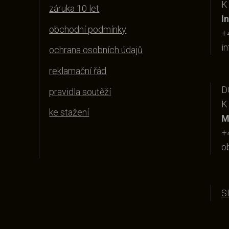
K
záruka 10 let
I
obchodní podmínky
+
i
ochrana osobních údajů
reklamační řád
D
pravidla soutěží
K
ke stažení
M
+
o
S