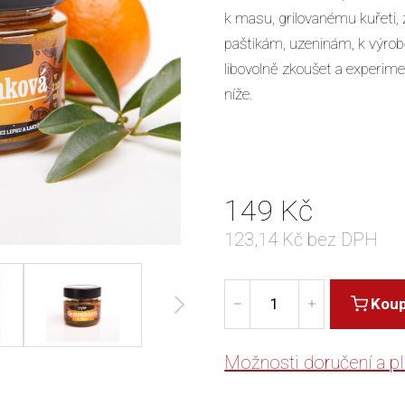
k masu, grilovanému kuřeti,
paštikám, uzeninám, k výrob
libovolně zkoušet a experime
níže.
149
Kč
123,14
Kč bez DPH
Koup
Možnosti doručení a pl