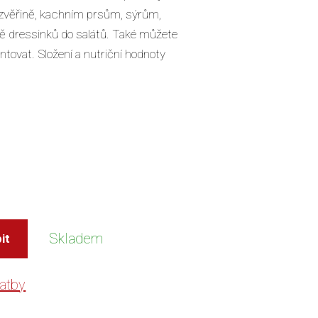
 zvěřině, kachním prsům, sýrům,
ě dressinků do salátů. Také můžete
ntovat. Složení a nutriční hodnoty
Skladem
it
atby