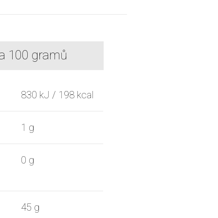
na 100 gramů
830 kJ / 198 kcal
1 g
0 g
45 g