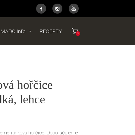
MADO Info
RECEPTY
0
vá hořčice
dká, lehce
klementínková hořčice. Doporučujeme