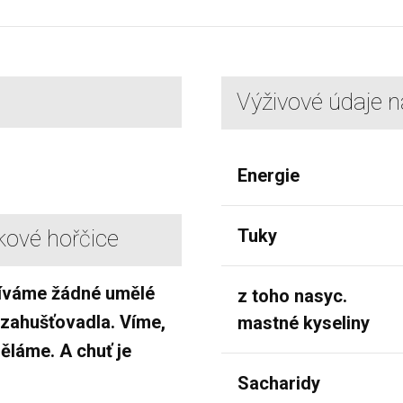
Výživové údaje 
Energie
Tuky
kové hořčice
íváme žádné umělé
z toho nasyc.
 zahušťovadla. Víme,
mastné kyseliny
děláme. A chuť je
Sacharidy