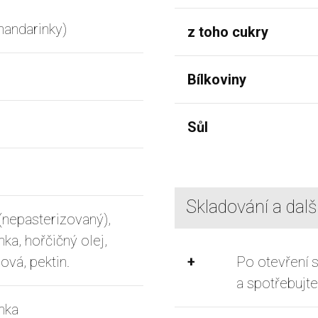
mandarinky)
z toho cukry
Bílkoviny
Sůl
Skladování a dalš
(nepasterizovaný),
ka, hořčičný olej,
ová, pektin.
+
Po otevření s
a spotřebujte
nka