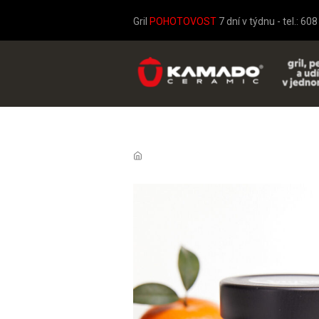
Gril
POHOTOVOST
7 dní v týdnu - tel.: 60