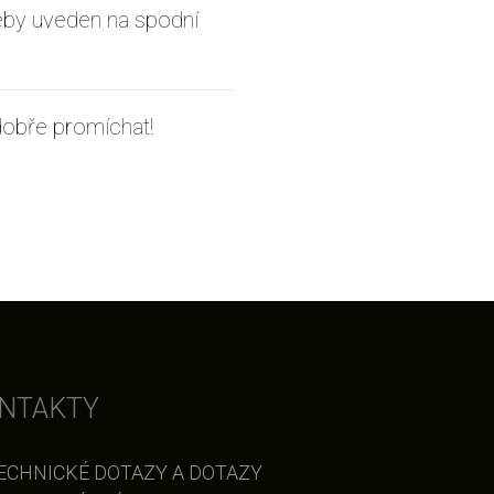
by uveden na spodní
dobře promíchat!
NTAKTY
ECHNICKÉ DOTAZY A DOTAZY