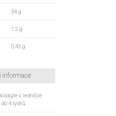
34 g
1.2 g
0,43 g
í informace
kladujte v ledničce
 do 4 týdnů.