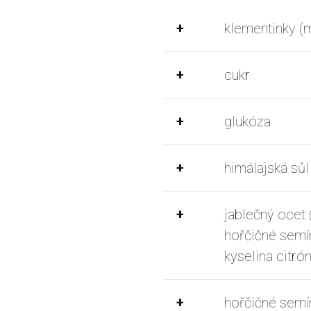
+
klementinky (
+
cukr
+
glukóza
+
himálajská sůl
+
jablečný ocet 
hořčičné semín
kyselina citrón
+
hořčičné semí