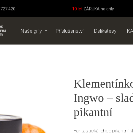
8 727 420
10 let
ZÁRUKA na grily
Naše grily
Příslušenství
Delikatesy
KA
Klementínko
Ingwo – sla
pikantní
Fantastická lehce pikantní 