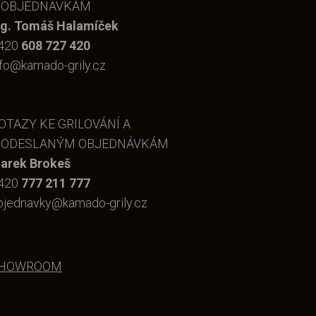
 OBJEDNÁVKÁM
ng. Tomáš Halamíček
420
608 727 420
nfo@kamado-grily.cz
OTAZY KE GRILOVÁNÍ A
 ODESLANÝM OBJEDNÁVKÁM
arek Brokeš
420
777 211 777
bjednavky@kamado-grily.cz
HOWROOM