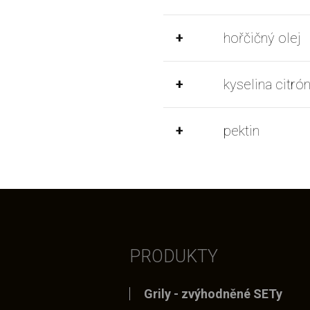
+
hořčičný olej
+
kyselina citró
+
pektin
PRODUKTY
Grily - zvýhodněné SETy