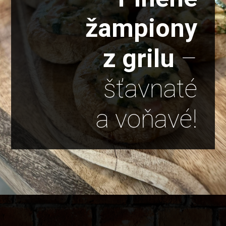
žampiony
z grilu
–
šťavnaté
a voňavé!