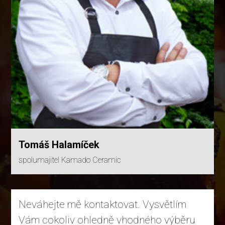
Tomáš Halamíček
spolumajitel Kamado Ceramic
Neváhejte mě kontaktovat. Vysvětlím
Vám cokoliv ohledně vhodného výběru