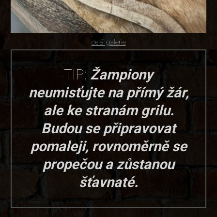
celá galerie
TIP:
Žampiony
neumisťujte na přímý žár,
ale ke stranám grilu.
Budou se připravovat
pomaleji, rovnoměrně se
propečou a zůstanou
šťavnaté.