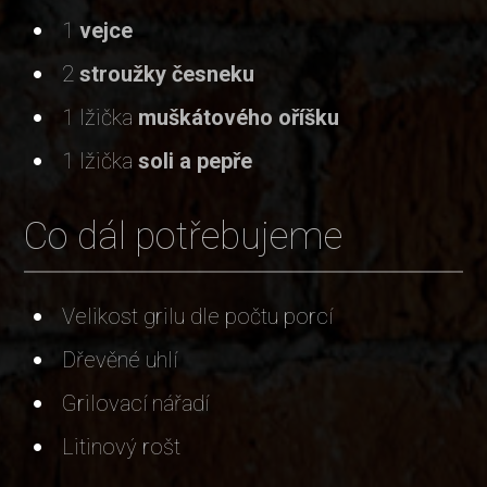
1
vejce
2
stroužky česneku
1 lžička
muškátového oříšku
1 lžička
soli a pepře
Co dál potřebujeme
Velikost grilu dle počtu porcí
Dřevěné uhlí
Grilovací nářadí
Litinový rošt