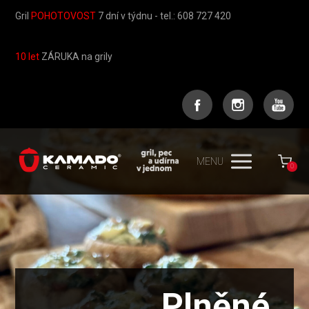
Gril
POHOTOVOST
7 dní v týdnu - tel.: 608 727 420
10 let
ZÁRUKA na grily
MENU
0
Plněné