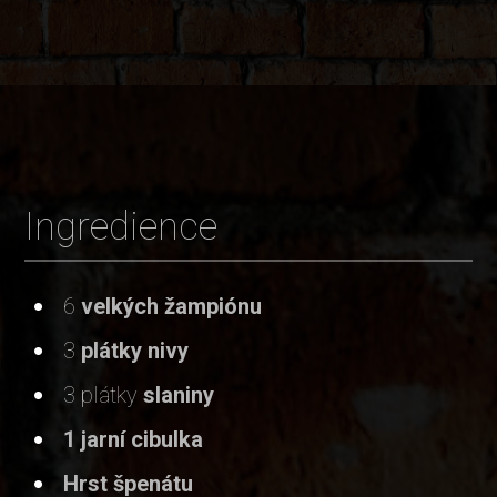
Ingredience
6
velkých žampiónu
3
plátky nivy
3 plátky
slaniny
1 jarní cibulka
Hrst špenátu