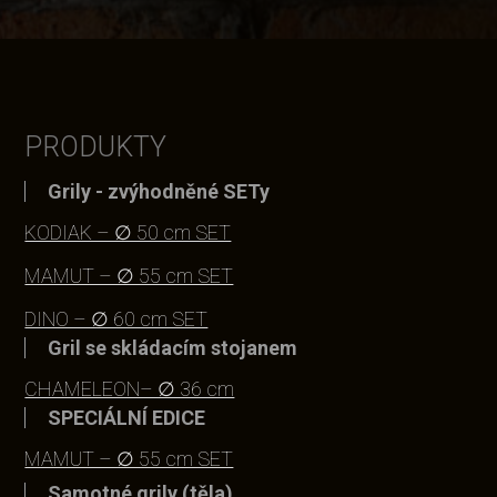
PRODUKTY
Grily - zvýhodněné SETy
KODIAK – ∅ 50 cm SET
MAMUT – ∅ 55 cm SET
DINO – ∅ 60 cm SET
Gril se skládacím stojanem
CHAMELEON– ∅ 36 cm
SPECIÁLNÍ EDICE
MAMUT – ∅ 55 cm SET
Samotné grily (těla)