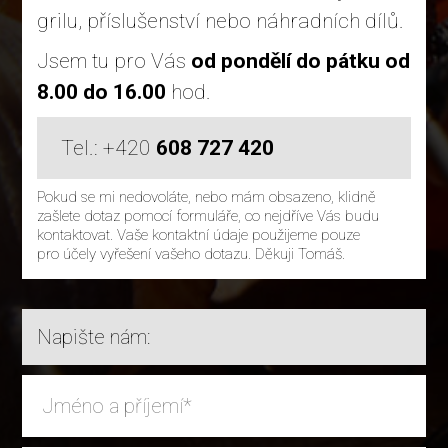
grilu, příslušenství nebo náhradních dílů.
Jsem tu pro Vás
od pondělí do pátku od
8.00 do 16.00
hod.
Tel.: +420
608 727 420
Pokud se mi nedovoláte, nebo mám obsazeno, klidně
zašlete dotaz pomocí formuláře, co nejdříve Vás budu
kontaktovat. Vaše kontaktní údaje použijeme pouze
pro účely vyřešení vašeho dotazu. Děkuji Tomáš.
Napište nám: