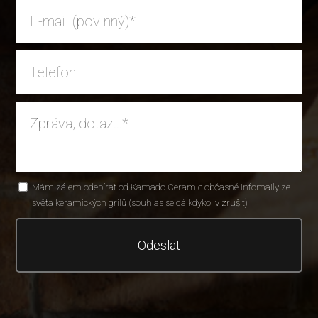
Mám zájem odebírat od Kamado Ceramic občasné infomaily ze
světa keramických grilů (souhlas se dá kdykoliv zrušit)
Odeslat