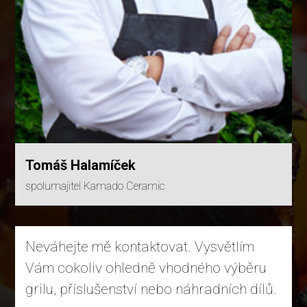
Tomáš Halamíček
spolumajitel Kamado Ceramic
Neváhejte mě kontaktovat. Vysvětlím
Vám cokoliv ohledně vhodného výběru
grilu, příslušenství nebo náhradních dílů.