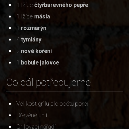
1 lžíce
čtyřbarevného pepře
1 lžíce
másla
1
rozmarýn
4
tymiány
2
nové koření
1
bobule jalovce
Co dál potřebujeme
Velikost grilu dle počtu porcí
Dřevěné uhlí
Grilovací nářadí