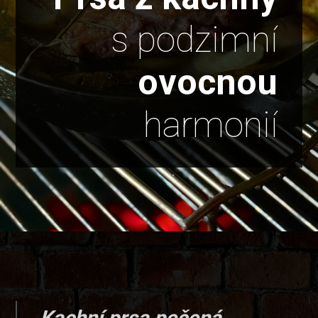
s podzimní
ovocnou
harmonií
Kachní prsa pečená