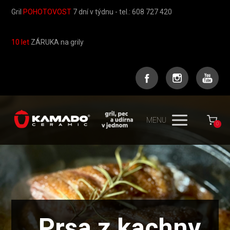
Gril
POHOTOVOST
7 dní v týdnu - tel.: 608 727 420
10 let
ZÁRUKA na grily
MENU
0
Prsa z kachny