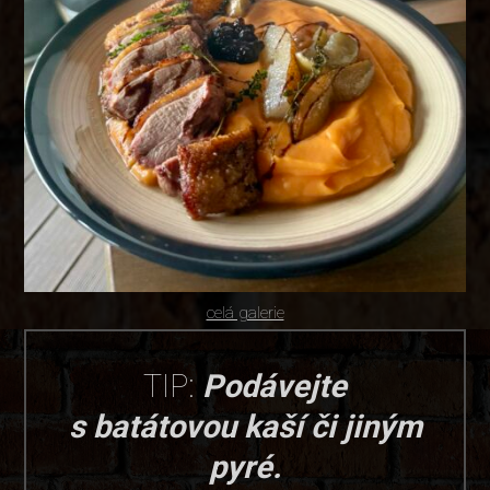
celá galerie
TIP:
Podávejte
s batátovou kaší či jiným
pyré.