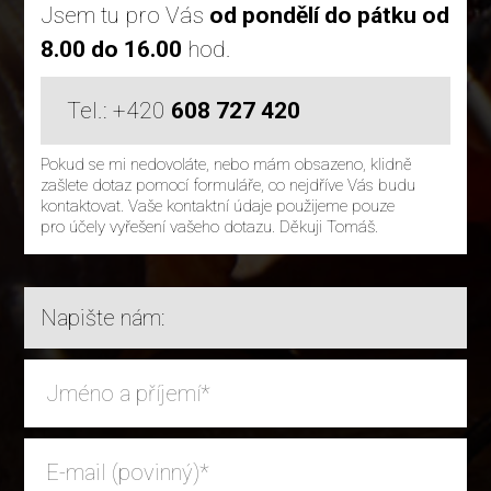
Jsem tu pro Vás
od pondělí do pátku od
8.00 do 16.00
hod.
Tel.: +420
608 727 420
Pokud se mi nedovoláte, nebo mám obsazeno, klidně
zašlete dotaz pomocí formuláře, co nejdříve Vás budu
kontaktovat. Vaše kontaktní údaje použijeme pouze
pro účely vyřešení vašeho dotazu. Děkuji Tomáš.
Napište nám: