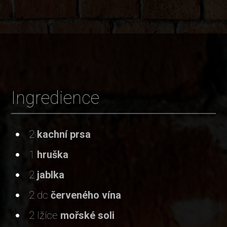
Ingredience
2
kachní prsa
1
hruška
2
jablka
2 dc
červeného vína
2 lžíce
mořské soli