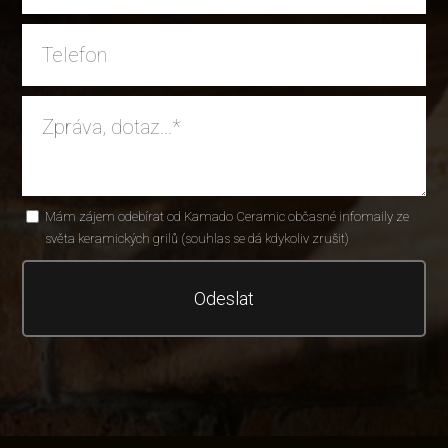
Mám zájem odebírat od Kamado Ceramic občasné infomaily ze
světa keramických grilů (souhlas se dá kdykoliv zrušit)
Odeslat