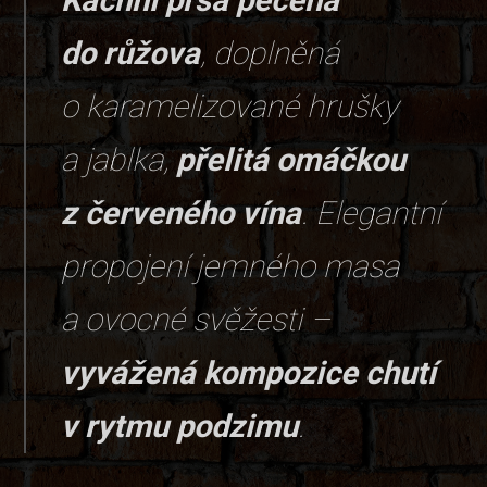
do růžova
, doplněná
o karamelizované hrušky
a jablka,
přelitá omáčkou
z červeného vína
. Elegantní
propojení jemného masa
a ovocné svěžesti –
vyvážená kompozice chutí
v rytmu podzimu
.