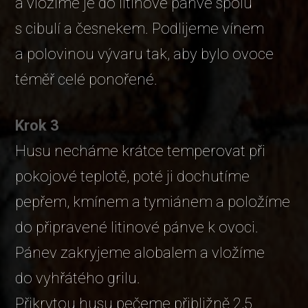
a vložíme je do litinové pánve spolu
s cibulí a česnekem. Podlijeme vínem
a polovinou vývaru tak, aby bylo ovoce
téměř celé ponořené.
Krok 3
Husu necháme krátce temperovat při
pokojové teplotě, poté ji dochutíme
pepřem, kmínem a tymiánem a položíme
do připravené litinové pánve k ovoci.
Pánev zakryjeme alobalem a vložíme
do vyhřátého grilu.
Přikrytou husu pečeme přibližně 2,5