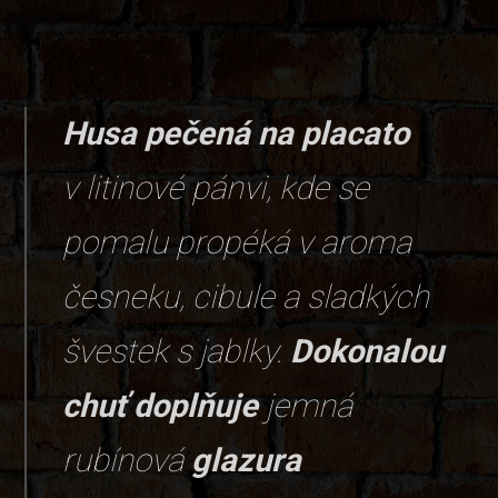
Husa pečená na placato
v litinové pánvi, kde se
pomalu propéká v aroma
česneku, cibule a sladkých
švestek s jablky.
Dokonalou
chuť doplňuje
jemná
rubínová
glazura