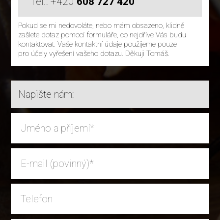
Tel.: +420
608 727 420
Pokud se mi nedovoláte, nebo mám obsazeno, klidně
zašlete dotaz pomocí formuláře, co nejdříve Vás budu
kontaktovat. Vaše kontaktní údaje použijeme pouze
pro účely vyřešení vašeho dotazu. Děkuji Tomáš.
Napište nám: