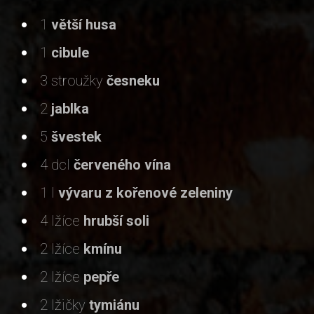
1
větší husa
1
cibule
3 stroužky
česneku
2
jablka
5
švestek
4 dcl
červeného vína
1 l
vývaru z kořenové zeleniny
4 lžíce
hrubší soli
2 lžíce
kmínu
2 lžíce
pepře
2 lžičky
tymiánu