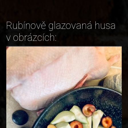
Rubínově glazovaná husa
v obrázcích: