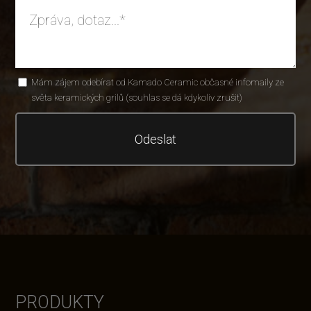
Mám zájem odebírat od Kamado Ceramic občasné infomaily ze
světa keramických grilů (souhlas se dá kdykoliv zrušit)
Odeslat
PRODUKTY