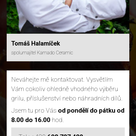
Tomáš Halamíček
spolumajitel Kamado Ceramic
Neváhejte mě kontaktovat. Vysvětlím
Vám cokoliv ohledně vhodného výběru
grilu, příslušenství nebo náhradních dílů.
Jsem tu pro Vás
od pondělí do pátku od
8.00 do 16.00
hod.