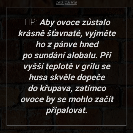
celá galerie
TIP:
Aby ovoce zůstalo
krásně šťavnaté, vyjměte
ho z pánve hned
po sundání alobalu. Při
vyšší teplotě v grilu se
husa skvěle dopeče
do křupava, zatímco
ovoce by se mohlo začít
připalovat.