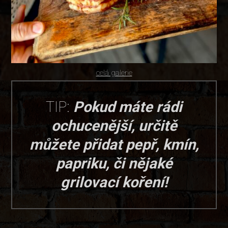
celá galerie
TIP:
Pokud máte rádi
ochucenější, určitě
můžete přidat pepř, kmín,
papriku, či nějaké
grilovací koření!