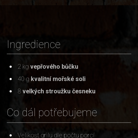
Ingredience
2 kg
vepřového bůčku
40 g
kvalitní mořské soli
8
velkých stroužku česneku
Co dál potřebujeme
Velikost grilu dle počtu porcí