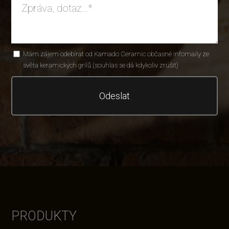
Mám zájem odebírat od Kamado Ceramic občasné infomaily ze
světa keramických grilů (souhlas se dá kdykoliv zrušit)
Odeslat
PRODUKTY