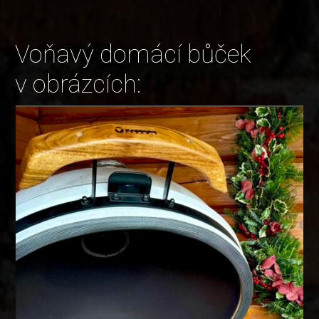
Voňavý domácí bůček
v obrázcích: