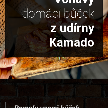
domácí bůček
z udírny
Kamado
Pomalu uzený bůček