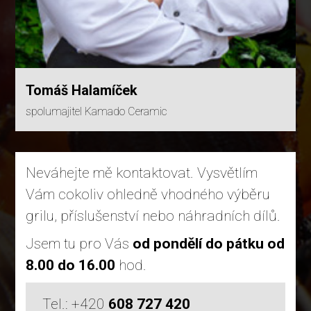
Tomáš Halamíček
spolumajitel Kamado Ceramic
Neváhejte mě kontaktovat. Vysvětlím
Vám cokoliv ohledně vhodného výběru
grilu, příslušenství nebo náhradních dílů.
Jsem tu pro Vás
od pondělí do pátku od
8.00 do 16.00
hod.
Tel.: +420
608 727 420