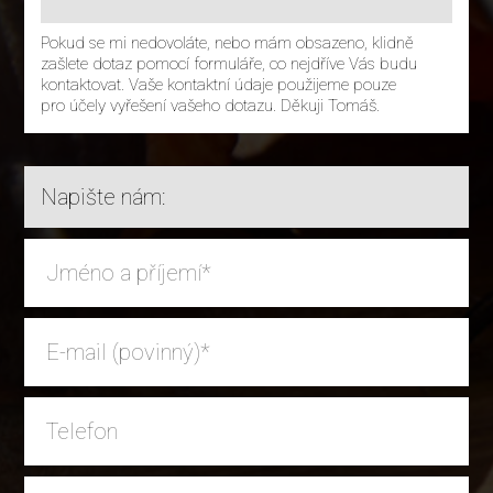
Pokud se mi nedovoláte, nebo mám obsazeno, klidně
zašlete dotaz pomocí formuláře, co nejdříve Vás budu
kontaktovat. Vaše kontaktní údaje použijeme pouze
pro účely vyřešení vašeho dotazu. Děkuji Tomáš.
Napište nám: