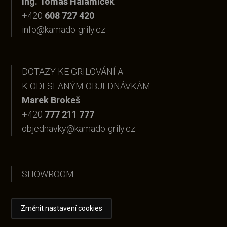
Ing. Tomáš Halamíček
+420
608 727 420
info@kamado-grily.cz
DOTAZY KE GRILOVÁNÍ A
K ODESLANÝM OBJEDNÁVKÁM
Marek Brokeš
+420
777 211 777
objednavky@kamado-grily.cz
SHOWROOM
Změnit nastavení cookies