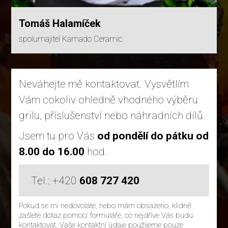
Tomáš Halamíček
spolumajitel Kamado Ceramic
Neváhejte mě kontaktovat. Vysvětlím
Vám cokoliv ohledně vhodného výběru
grilu, příslušenství nebo náhradních dílů.
Jsem tu pro Vás
od pondělí do pátku od
8.00 do 16.00
hod.
Tel.: +420
608 727 420
Pokud se mi nedovoláte, nebo mám obsazeno, klidně
zašlete dotaz pomocí formuláře, co nejdříve Vás budu
kontaktovat. Vaše kontaktní údaje použijeme pouze