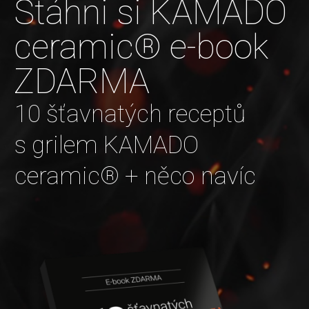
Stáhni si KAMADO
ceramic® e-book
ZDARMA
10 šťavnatých receptů
s grilem KAMADO
ceramic® + něco navíc