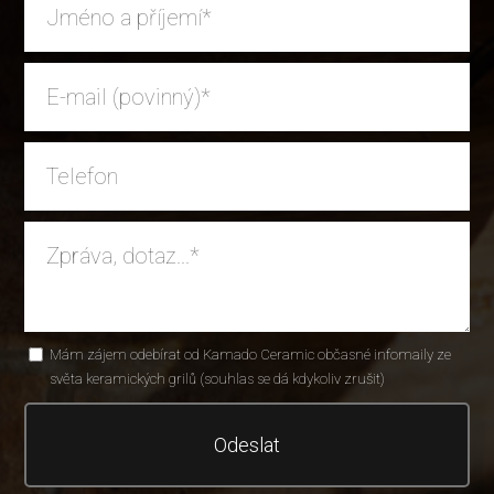
Mám zájem odebírat od Kamado Ceramic občasné infomaily ze
světa keramických grilů (souhlas se dá kdykoliv zrušit)
Odeslat