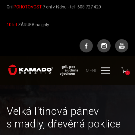
Gril
POHOTOVOST
7 dní v týdnu - tel.: 608 727 420
10 let
ZÁRUKA na grily
MENU
0
Velká litinová pánev
s madly, dřevěná poklice