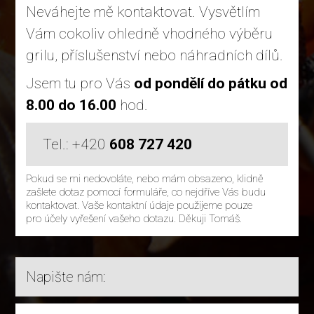
Neváhejte mě kontaktovat. Vysvětlím
Vám cokoliv ohledně vhodného výběru
grilu, příslušenství nebo náhradních dílů.
Jsem tu pro Vás
od pondělí do pátku od
8.00 do 16.00
hod.
Tel.: +420
608 727 420
Pokud se mi nedovoláte, nebo mám obsazeno, klidně
zašlete dotaz pomocí formuláře, co nejdříve Vás budu
kontaktovat. Vaše kontaktní údaje použijeme pouze
pro účely vyřešení vašeho dotazu. Děkuji Tomáš.
Napište nám: