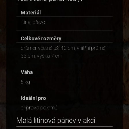
Materiál
litina, dřevo
Celkové rozměry
průměr včetně úší 42 cm, vnitřní průměr
33 cm, výška 7 cm
Váha
5 kg
Ideální pro
příprava pokrmů
Malá litinová pánev v akci