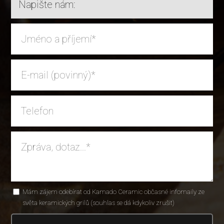
Napište nám:
Mám zájem odebírat od Kamado Ceramic občasné infomaily ze
světa keramických grilů (souhlas se dá kdykoliv zrušit)