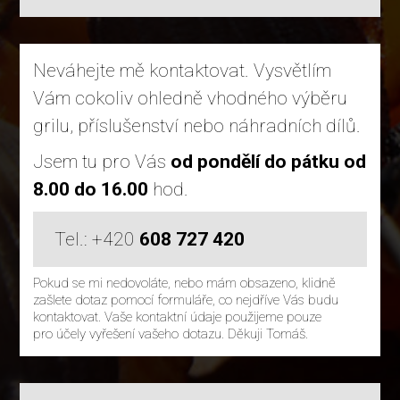
Neváhejte mě kontaktovat. Vysvětlím
Vám cokoliv ohledně vhodného výběru
grilu, příslušenství nebo náhradních dílů.
Jsem tu pro Vás
od pondělí do pátku od
8.00 do 16.00
hod.
Tel.: +420
608 727 420
Pokud se mi nedovoláte, nebo mám obsazeno, klidně
zašlete dotaz pomocí formuláře, co nejdříve Vás budu
kontaktovat. Vaše kontaktní údaje použijeme pouze
pro účely vyřešení vašeho dotazu. Děkuji Tomáš.