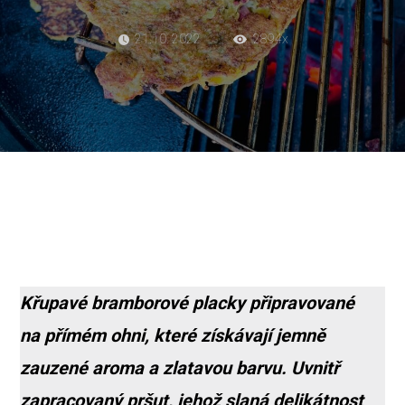
21.10. 2022
2894x
Křupavé bramborové placky připravované
na přímém ohni, které získávají jemně
zauzené aroma a zlatavou barvu. Uvnitř
zapracovaný pršut, jehož slaná delikátnost