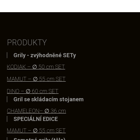
PRODUKTY
Grily - zvýhodněné SETy
KODIAK – ∅ 50 cm SET
MAMUT – ∅ 55 cm SET
DINO – ∅ 60 cm SET
Gril se skládacím stojanem
CHAMELEON– ∅ 36 cm
SPECIÁLNÍ EDICE
MAMUT – ∅ 55 cm SET