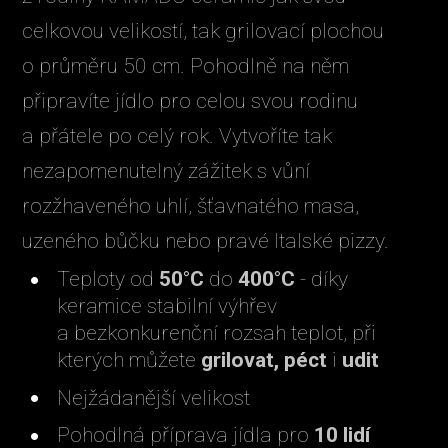
celkovou velikostí, tak grilovací plochou
o průměru 50 cm. Pohodlně na něm
připravíte jídlo pro celou svou rodinu
a přátele po celý rok. Vytvoříte tak
nezapomenutelný zážitek s vůní
rozžhaveného uhlí, šťavnatého masa,
uzeného bůčku nebo pravé Italské pizzy.
Teploty od
50°C
do
400°C
- díky
keramice stabilní výhřev
a bezkonkurenční rozsah teplot, při
kterých můžete
grilovat, péct
i
udit
Nejžádanější velikost
Pohodlná příprava jídla pro
10 lidí