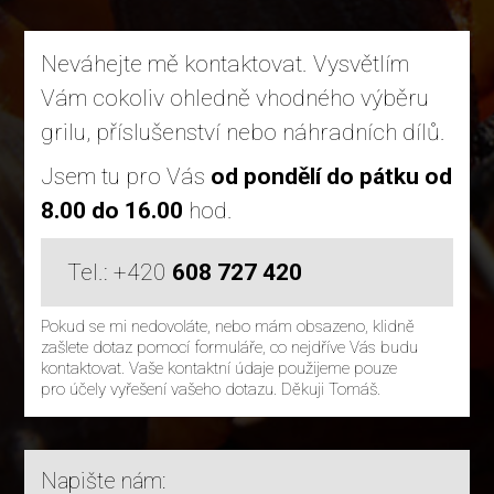
Neváhejte mě kontaktovat. Vysvětlím
Vám cokoliv ohledně vhodného výběru
grilu, příslušenství nebo náhradních dílů.
Jsem tu pro Vás
od pondělí do pátku od
8.00 do 16.00
hod.
Tel.: +420
608 727 420
Pokud se mi nedovoláte, nebo mám obsazeno, klidně
zašlete dotaz pomocí formuláře, co nejdříve Vás budu
kontaktovat. Vaše kontaktní údaje použijeme pouze
pro účely vyřešení vašeho dotazu. Děkuji Tomáš.
Napište nám: