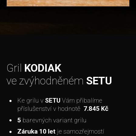
Gril
KODIAK
ve zvýhodněném
SETU
Ke grilu v
SETU
Vám přibalíme
příslušenství v hodnotě
7.845
Kč
5
barevných variant grilu
Záruka 10 let
je samozřejmostí