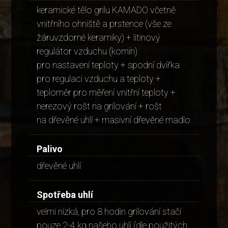
keramické tělo grilu KAMADO včetně
vnitřního ohniště a prstence (vše ze
žáruvzdorné keramiky) + litinový
regulátor vzduchu (komín)
pro nastavení teploty + spodní dvířka
pro regulaci vzduchu a teploty +
teploměr pro měření vnitřní teploty +
nerezový rošt na grilování + rošt
na dřevěné uhlí + masivní dřevěné madlo
Palivo
dřevěné uhlí
Spotřeba uhlí
velmi nízká, pro 8 hodin grilování stačí
pouze 2-4 kg našeho uhlí (dle použitých