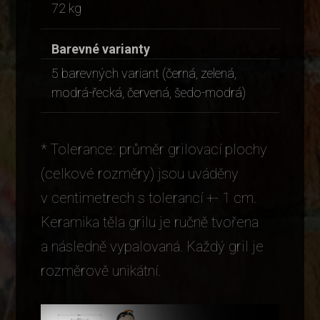
72 kg
Barevné varianty
5 barevných variant (černá, zelená,
modrá-řecká, červená, šedo-modrá)
* Tolerance: průměr grilovací plochy
(celkové rozměry) jsou uváděny
v centimetrech s tolerancí +- 1 cm.
Keramika těla grilu je ručně tvořena
a následně vypalovaná. Každý gril je
rozměrově unikátní.