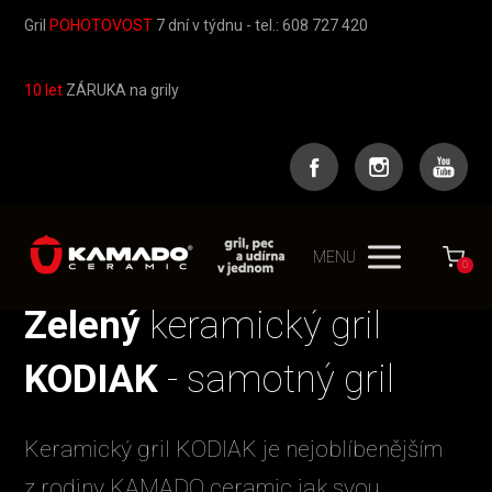
Gril
POHOTOVOST
7 dní v týdnu - tel.: 608 727 420
10 let
ZÁRUKA na grily
MENU
0
Zelený
keramický gril
KODIAK
- samotný gril
Keramický gril KODIAK je nejoblíbenějším
z rodiny KAMADO ceramic jak svou