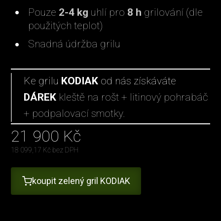
Pouze
2-4 kg
uhlí pro
8 h
grilování (dle
použitých teplot)
Snadná údržba grilu
Ke grilu
KODIAK
od nás získáváte
DÁREK
kleště na rošt + litinový pohrabáč
+ podpalovací smotky.
21 900
Kč
18 099,17
Kč bez DPH
koupit zelený gril KODIAK