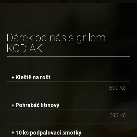
Dárek od nás s grilem
KODIAK
+ Kleště na rošt
390 Kč
+ Pohrabáč litinový
290 Kč
+ 10 ks podpalovací smotky