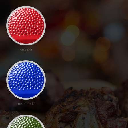
červená
modrá řecká