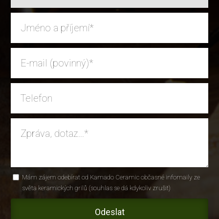
Mám zájem odebírat od Kamado Ceramic občasné infomaily ze
světa keramických grilů (souhlas se dá kdykoliv zrušit)
Odeslat