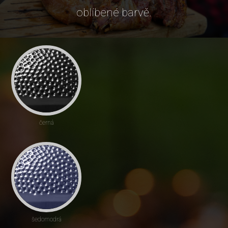
oblíbené barvě.
černá
šedomodrá