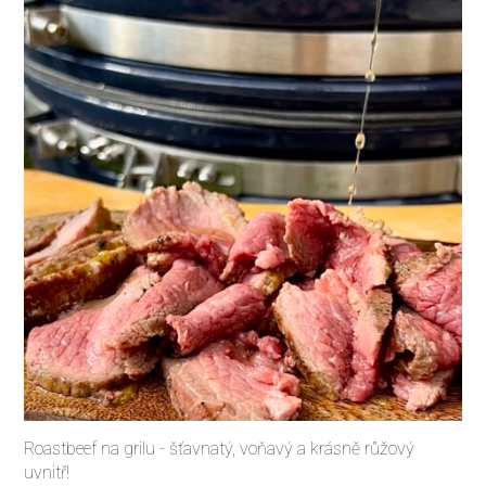
Roastbeef na grilu - šťavnatý, voňavý a krásně růžový
uvnitř!