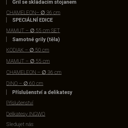
Gril se skládacím stojanem
CHAMELEON– ∅ 36 cm
SPECIÁLNÍ EDICE
MAMUT – ∅ 55 cm SET
Samotné grily (těla)
KODIAK – ∅ 50 cm
MAMUT – ∅ 55 cm
CHAMELEON – ∅ 36 cm
DINO – ∅ 60 cm
Příslušenství a delikatesy
Příslušenství
Delikatesy INGWO
Sledujet nás: