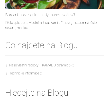
Burger bulky z grilu - nadýchané a voňavé!
Překvapte partu vlastními houskami přímo z grilu. Jemné těsto,
sezam, máslo a…
Co najdete na Blogu
Naše vlastní recepty – KAMADO ceramic
(46)
Technické informace
(6)
Hledejte na Blogu