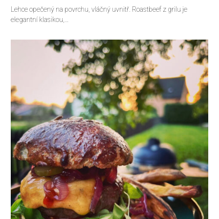
Lehce opečený na povrchu, vláčný uvnitř. Roastbeef z grilu je
elegantní klasikou,…