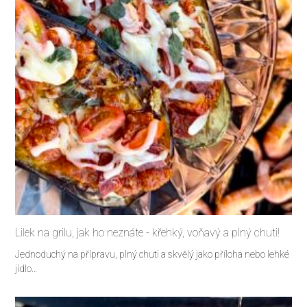
Lilek na grilu, jak ho neznáte - křehký, voňavý a plný chuti!
Jednoduchý na přípravu, plný chuti a skvělý jako příloha nebo lehké
jídlo…