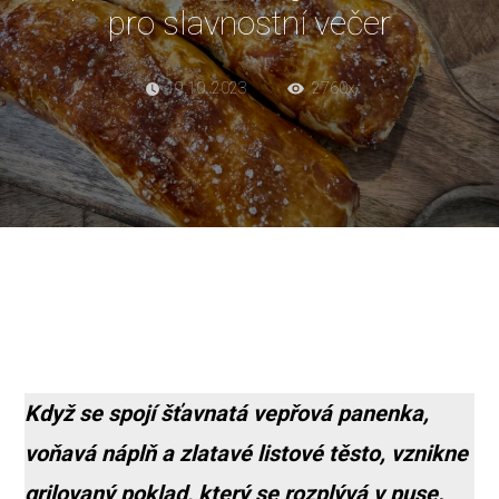
pro slavnostní večer
19.10. 2023
2760x
Když se spojí šťavnatá vepřová panenka,
voňavá náplň a zlatavé listové těsto, vznikne
grilovaný poklad, který se rozplývá v puse.