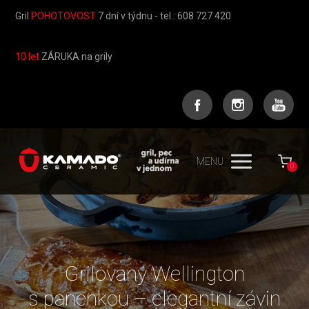
Gril
POHOTOVOST
7 dní v týdnu - tel.: 608 727 420
10 let
ZÁRUKA na grily
MENU
0
Grilovaný Wellington
s panenkou – elegantní závin