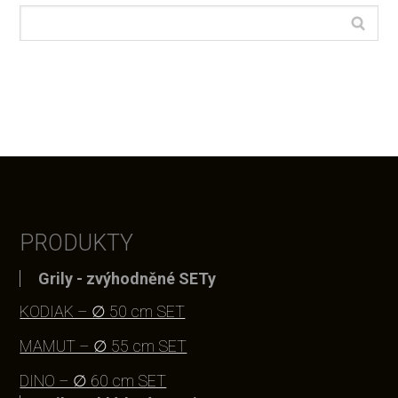
PRODUKTY
Grily - zvýhodněné SETy
KODIAK – ∅ 50 cm SET
MAMUT – ∅ 55 cm SET
DINO – ∅ 60 cm SET