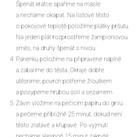
Špenát krátce spaříme na másle
a necháme okapat. Na listové těsto
o pokojové teplotě položíme plátky pršutu.
Na jeden plát rozprostřeme žampionovou
směs, na druhý špenát s nivou.
Panenku položíme na připravené náplně
a zabalíme do těsta. Okraje dobře
utěsníme, povrch potřeme žloutkem
a posypeme hrubou solí a sezamem.
Závin vložíme na pečicím papíru do grilu
a pečeme přibližně 25 minut, dokud není
těsto zlatavé a křupavé. Po vyjmutí
necháme alespoň 15 minut zakryté