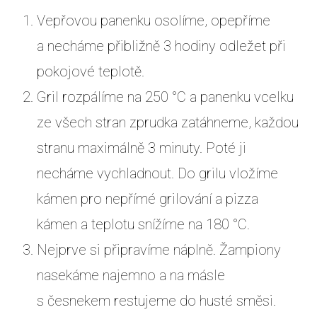
Vepřovou panenku osolíme, opepříme
a necháme přibližně 3 hodiny odležet při
pokojové teplotě.
Gril rozpálíme na 250 °C a panenku vcelku
ze všech stran zprudka zatáhneme, každou
stranu maximálně 3 minuty. Poté ji
necháme vychladnout. Do grilu vložíme
kámen pro nepřímé grilování a pizza
kámen a teplotu snížíme na 180 °C.
Nejprve si připravíme náplně. Žampiony
nasekáme najemno a na másle
s česnekem restujeme do husté směsi.