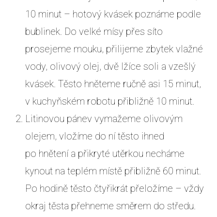
10 minut – hotový kvásek poznáme podle
bublinek. Do velké mísy přes síto
prosejeme mouku, přilijeme zbytek vlažné
vody, olivový olej, dvě lžíce soli a vzešlý
kvásek. Těsto hněteme ručně asi 15 minut,
v kuchyňském robotu přibližně 10 minut.
Litinovou pánev vymažeme olivovým
olejem, vložíme do ní těsto ihned
po hnětení a přikryté utěrkou necháme
kynout na teplém místě přibližně 60 minut.
Po hodině těsto čtyřikrát přeložíme – vždy
okraj těsta přehneme směrem do středu.