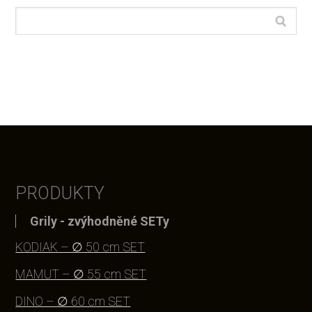
PRODUKTY
Grily - zvýhodněné SETy
KODIAK – ∅ 50 cm SET
MAMUT – ∅ 55 cm SET
DINO – ∅ 60 cm SET