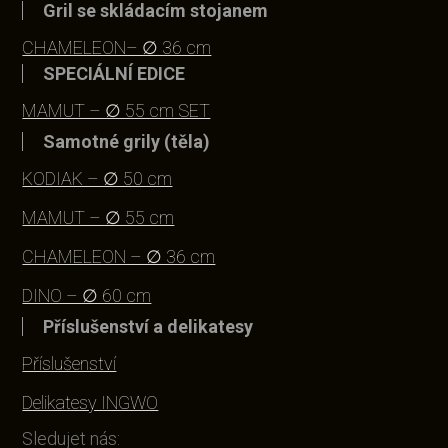
Gril se skládacím stojanem
CHAMELEON– ∅ 36 cm
SPECIÁLNÍ EDICE
MAMUT – ∅ 55 cm SET
Samotné grily (těla)
KODIAK – ∅ 50 cm
MAMUT – ∅ 55 cm
CHAMELEON – ∅ 36 cm
DINO – ∅ 60 cm
Příslušenství a delikatesy
Příslušenství
Delikatesy INGWO
Sledujet nás: