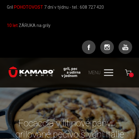
Gril
POHOTOVOST
7 dní v týdnu - tel.: 608 727 420
10 let
ZÁRUKA na grily
MENU
0
Focaccia v litinové pánvi –
grilované pečivo s vůní Itálie