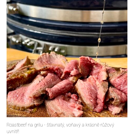
Roastbeef na grilu - šťavnatý, voňavý a krásně růžový
uvnitř!