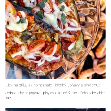
Lilek na grilu, jak ho neznáte - křehký, voňavý a plný chuti!
Jednoduchý na přípravu, plný chuti a skvělý jako příloha nebo lehké
jídlo…