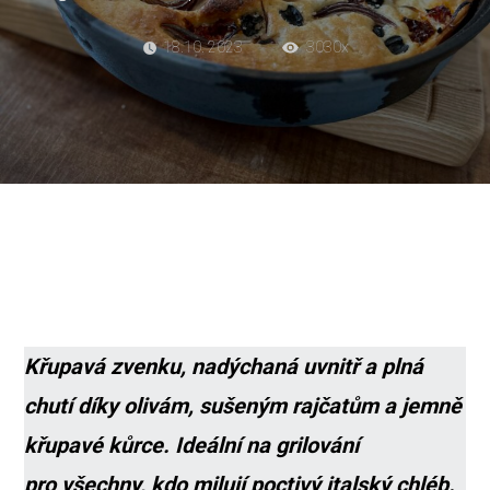
18.10. 2023
3030x
Křupavá zvenku, nadýchaná uvnitř a plná
chutí díky olivám, sušeným rajčatům a jemně
křupavé kůrce. Ideální na grilování
pro všechny, kdo milují poctivý italský chléb.