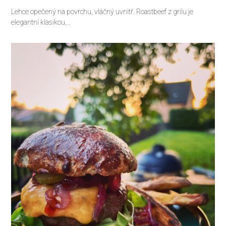
Lehce opečený na povrchu, vláčný uvnitř. Roastbeef z grilu je
elegantní klasikou,…