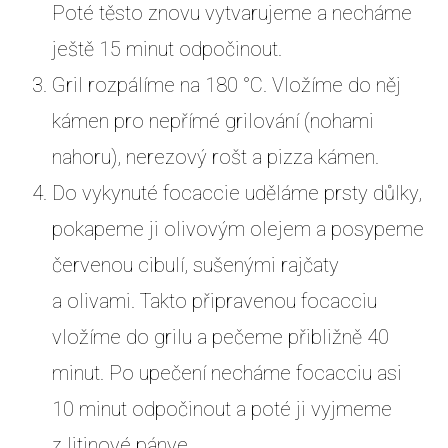
Poté těsto znovu vytvarujeme a necháme
ještě 15 minut odpočinout.
Gril rozpálíme na 180 °C. Vložíme do něj
kámen pro nepřímé grilování (nohami
nahoru), nerezový rošt a pizza kámen.
Do vykynuté focaccie uděláme prsty důlky,
pokapeme ji olivovým olejem a posypeme
červenou cibulí, sušenými rajčaty
a olivami. Takto připravenou focacciu
vložíme do grilu a pečeme přibližně 40
minut. Po upečení necháme focacciu asi
10 minut odpočinout a poté ji vyjmeme
z litinové pánve.