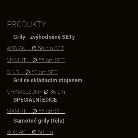
PRODUKTY
Grily - zvýhodněné SETy
KODIAK – ∅ 50 cm SET
MAMUT – ∅ 55 cm SET
DINO – ∅ 60 cm SET
Gril se skládacím stojanem
CHAMELEON– ∅ 36 cm
SPECIÁLNÍ EDICE
MAMUT – ∅ 55 cm SET
Samotné grily (těla)
KODIAK – ∅ 50 cm