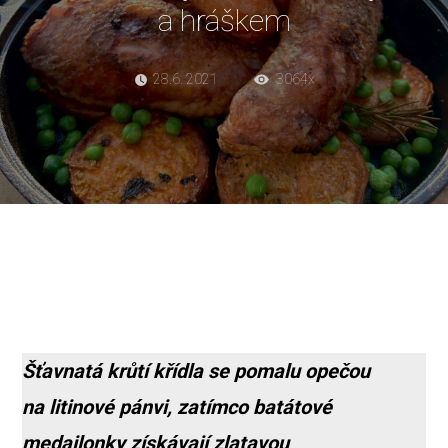
a hráškem
28.6. 2021
3064x
Šťavnatá krůtí křídla se pomalu opečou
na litinové pánvi, zatímco batátové
medailonky získávají zlatavou