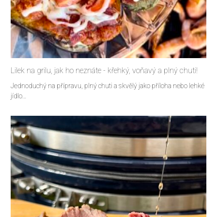
Lilek na grilu, jak ho neznáte - křehký, voňavý a plný chuti!
Jednoduchý na přípravu, plný chuti a skvělý jako příloha nebo lehké
jídlo…