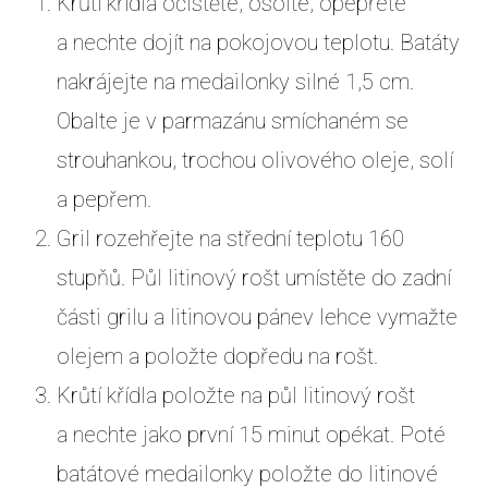
Krůtí křídla očistěte, osolte, opepřete
a nechte dojít na pokojovou teplotu. Batáty
nakrájejte na medailonky silné 1,5 cm.
Obalte je v parmazánu smíchaném se
strouhankou, trochou olivového oleje, solí
a pepřem.
Gril rozehřejte na střední teplotu 160
stupňů. Půl litinový rošt umístěte do zadní
části grilu a litinovou pánev lehce vymažte
olejem a položte dopředu na rošt.
Krůtí křídla položte na půl litinový rošt
a nechte jako první 15 minut opékat. Poté
batátové medailonky položte do litinové