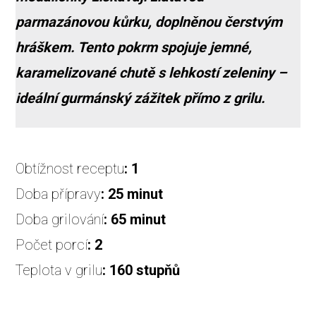
parmazánovou kůrku, doplněnou čerstvým
hráškem. Tento pokrm spojuje jemné,
karamelizované chutě s lehkostí zeleniny –
ideální gurmánský zážitek přímo z grilu.
Obtížnost receptu
: 1
Doba přípravy
:
25 minut
Doba grilování
:
65 minut
Počet porcí
:
2
Teplota v grilu
:
160 stupňů