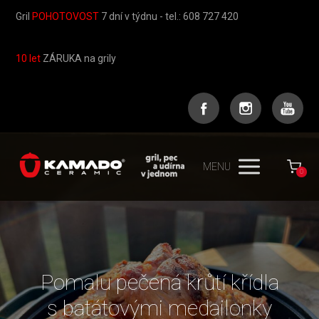
Gril
POHOTOVOST
7 dní v týdnu - tel.: 608 727 420
10 let
ZÁRUKA na grily
MENU
0
Pomalu pečená krůtí křídla
s batátovými medailonky