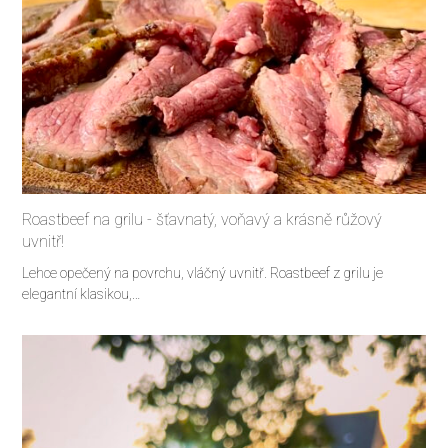
Roastbeef na grilu - šťavnatý, voňavý a krásně růžový
uvnitř!
Lehce opečený na povrchu, vláčný uvnitř. Roastbeef z grilu je
elegantní klasikou,…