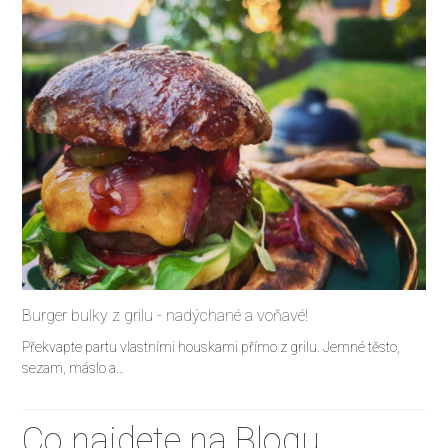
Burger bulky z grilu - nadýchané a voňavé!
Překvapte partu vlastními houskami přímo z grilu. Jemné těsto,
sezam, máslo a…
Co najdete na Blogu